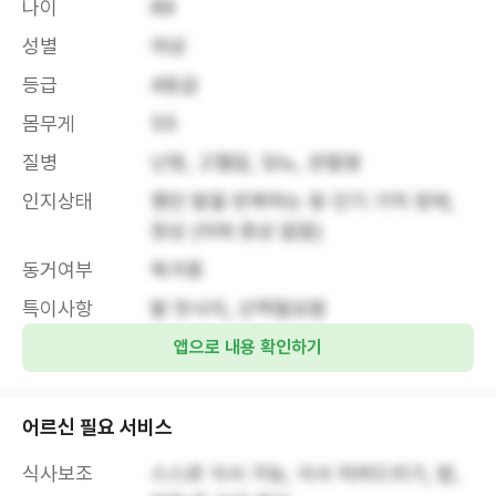
나이
89
성별
여성
등급
4등급
몸무게
55
질병
난청, 고혈압, 당뇨, 관절염
인지상태
했던 말을 반복하는 등 단기 기억 장애, 
정상 (치매 증상 없음)
동거여부
독거중
특이사항
발 맛사지, 산책필요함
앱으로 내용 확인하기
어르신 필요 서비스
식사보조
스스로 식사 가능, 식사 차려드리기, 밥, 