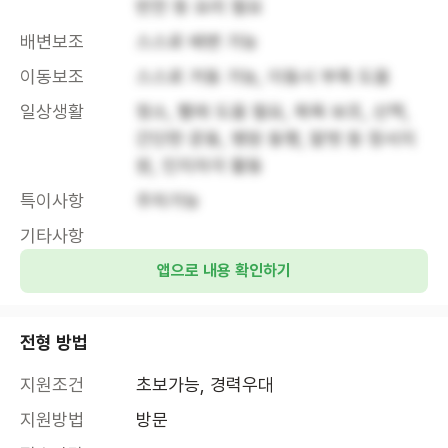
반찬 등 요리 필요
배변보조
스스로 배변 가능
이동보조
스스로 거동 가능, 이동시 부축 도움
일상생활
청소, 빨래 도움 필요, 목욕 보조, 산책, 
간단한 운동, 병원 동행, 말벗 등 정서지
원, 인지자극 활동
특이사항
주차가능
기타사항
앱으로 내용 확인하기
전형 방법
지원조건
초보가능, 경력우대
지원방법
방문