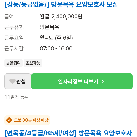
[강동/등급없음/] 방문목욕 요양보호사 모집
급여
월급 2,400,000원
근무유형
방문목욕
근무요일
월~토 (주 6일)
근무시간
07:00~16:00
높은급여
초보가능
관심
일자리정보 더보기
11일전
등록
도보 30분 이상 예상
[면목동/4등급/85세/여성] 방문목욕 요양보호사