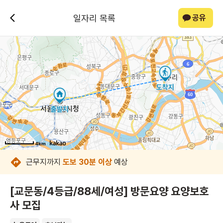
일자리 목록
공유
4km
4km
4km
4km
4km
4km
4km
4km
근무지까지
도보 30분 이상
예상
[교문동/4등급/88세/여성] 방문요양 요양보호
사 모집