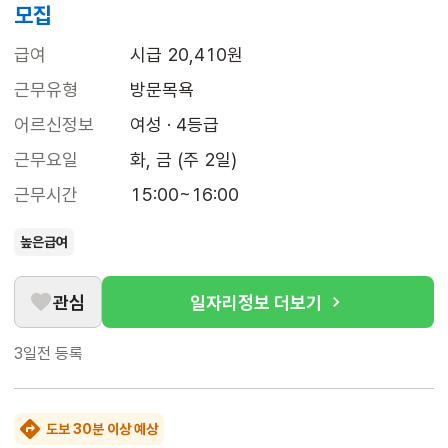
모집
급여
시급 20,410원
근무유형
방문목욕
어르신정보
여성 · 4등급
근무요일
화, 금 (주 2일)
근무시간
15:00~16:00
높은급여
관심
일자리정보 더보기
3일전
등록
도보 30분 이상 예상