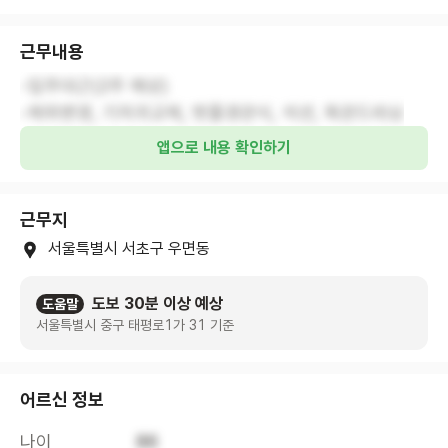
근무내용
-입주대근(2주 예상)
-체위변경, 기저귀교체, 뱃줄경관식, 석션, 목관드레싱
앱으로 내용 확인하기
근무지
서울특별시 서초구 우면동
도보 30분 이상 예상
도움말
서울특별시 중구 태평로1가 31 기준
어르신 정보
나이
86