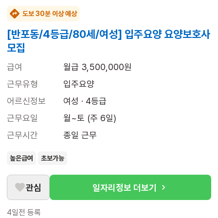
도보 30분 이상 예상
[반포동/4등급/80세/여성] 입주요양 요양보호사
모집
급여
월급 3,500,000원
근무유형
입주요양
어르신정보
여성 · 4등급
근무요일
월~토 (주 6일)
근무시간
종일 근무
높은급여
초보가능
관심
일자리정보 더보기
4일전
등록