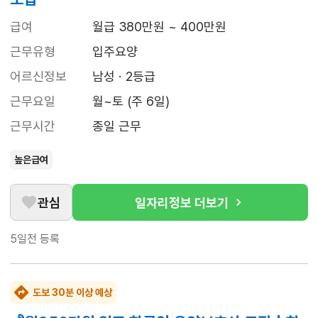
급여
월급 380만원 ~ 400만원
근무유형
입주요양
어르신정보
남성 · 2등급
근무요일
월~토 (주 6일)
근무시간
종일 근무
높은급여
관심
일자리정보 더보기
5일전
등록
도보 30분 이상 예상