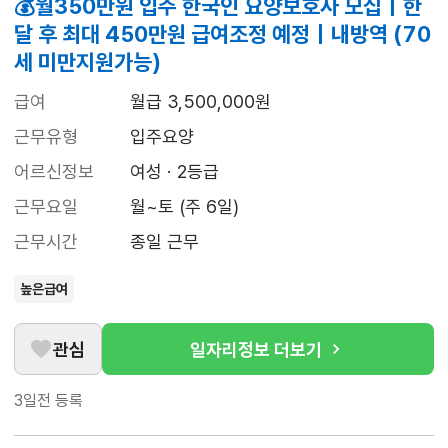
💰월350만원 입주 한국인 요양보호사 모집｜한
달 후 최대 450만원 급여조정 예정｜내방역 (70
세 미만지원가능)
급여
월급 3,500,000원
근무유형
입주요양
어르신정보
여성 · 2등급
근무요일
월~토 (주 6일)
근무시간
종일 근무
높은급여
관심
일자리정보 더보기
3일전
등록