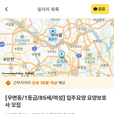
일자리 목록
공유
8km
8km
8km
8km
8km
8km
8km
8km
근무지까지
도보 30분 이상
예상
[우면동/1등급/85세/여성] 입주요양 요양보호
사 모집