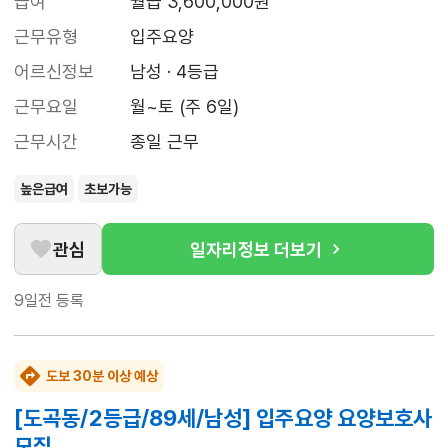
급여
월급 3,600,000원
근무유형
입주요양
어르신정보
남성 · 4등급
근무요일
월~토 (주 6일)
근무시간
종일 근무
높은급여
초보가능
관심
일자리정보 더보기
9일전
등록
도보 30분 이상 예상
[도곡동/2등급/89세/남성] 입주요양 요양보호사
모집