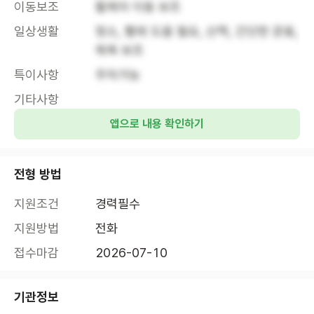
이동보조
휠체어 이동 보조
일상생활
청소, 빨래 도움 필요, 산책, 간단한 운동, 
목욕 보조
특이사항
주차가능
기타사항
앱으로 내용 확인하기
전형 방법
지원조건
경력필수
지원방법
전화
접수마감
2026-07-10
기관정보