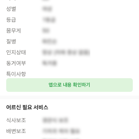
성별
여성
등급
1등급
몸무게
50
질병
파킨슨
인지상태
정상 (치매 증상 없음)
동거여부
독거중
특이사항
앱으로 내용 확인하기
어르신 필요 서비스
식사보조
경관식 보조
배변보조
기저귀 케어 필요