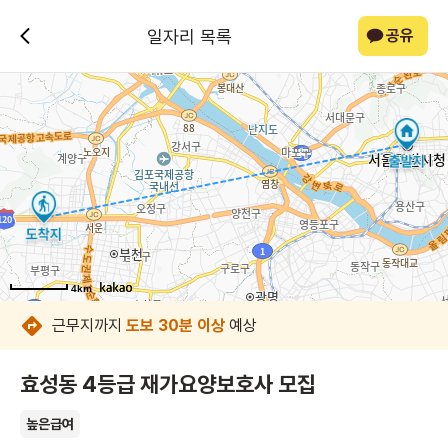
일자리 목록
공유
4km
4km
4km
4km
4km
4km
4km
4km
근무지까지
도보 30분 이상
예상
효성동 4등급 재가요양보호사 모집
높은급여