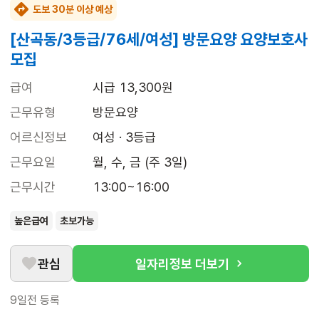
도보 30분 이상 예상
[산곡동/3등급/76세/여성] 방문요양 요양보호사
모집
급여
시급 13,300원
근무유형
방문요양
어르신정보
여성 · 3등급
근무요일
월, 수, 금 (주 3일)
근무시간
13:00~16:00
높은급여
초보가능
관심
일자리정보 더보기
9일전
등록