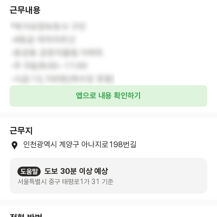
근무내용
*재가요양보호사 구인
-4등급 여자어르신
-효성동 금호어울림 아파트
-주 5일/8:00~11:00
-시급:13,100원(제수당 포함)
앱으로 내용 확인하기
근무지
인천광역시 계양구 아나지로198번길
도보 30분 이상 예상
도움말
서울특별시 중구 태평로1가 31 기준