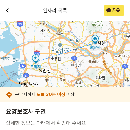
일자리 목록
공유
8km
8km
8km
8km
8km
8km
8km
8km
근무지까지
도보 30분 이상
예상
요양보호사 구인
상세한 정보는 아래에서 확인해 주세요