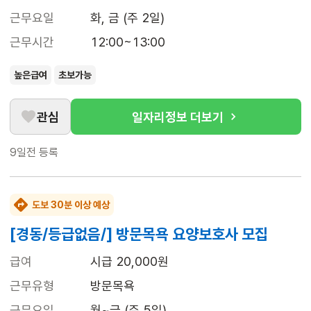
근무요일
화, 금 (주 2일)
근무시간
12:00~13:00
높은급여
초보가능
관심
일자리정보 더보기
9일전
등록
도보 30분 이상 예상
[경동/등급없음/] 방문목욕 요양보호사 모집
급여
시급 20,000원
근무유형
방문목욕
근무요일
월~금 (주 5일)