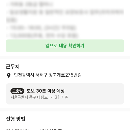
- 가좌동 2등급 할머니
- 일상생활지원 등 일반적인 요양보호사 업무(귀저귀케어
있음)
- 15:00~18:00, (3시간/ 주5일)
- 13,000원(주휴, 연차 수당 포함)
앱으로 내용 확인하기
근무지
인천광역시 서해구 장고개로275번길
도보 30분 이상 예상
도움말
서울특별시 중구 태평로1가 31 기준
전형 방법