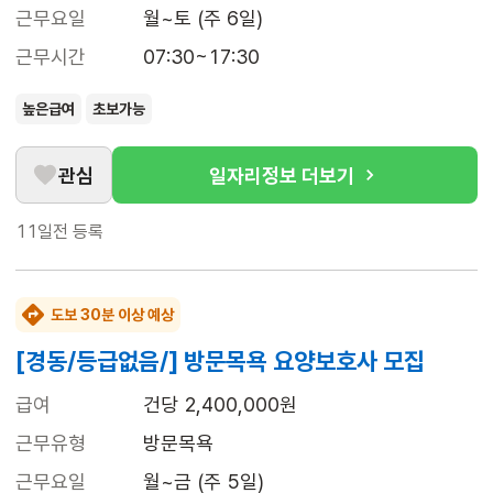
근무요일
월~토 (주 6일)
근무시간
07:30~17:30
높은급여
초보가능
관심
일자리정보 더보기
11일전
등록
도보 30분 이상 예상
[경동/등급없음/] 방문목욕 요양보호사 모집
급여
건당 2,400,000원
근무유형
방문목욕
근무요일
월~금 (주 5일)