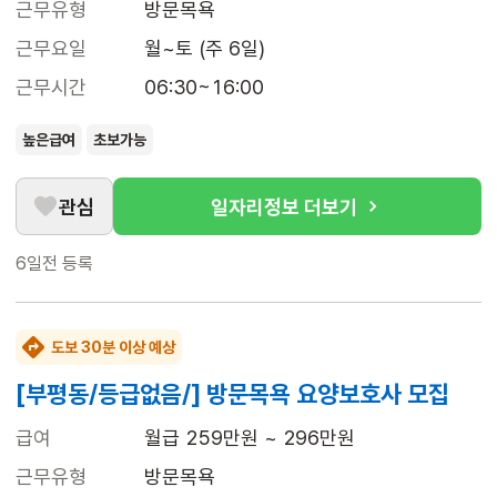
근무유형
방문목욕
근무요일
월~토 (주 6일)
근무시간
06:30~16:00
높은급여
초보가능
관심
일자리정보 더보기
6일전
등록
도보 30분 이상 예상
[부평동/등급없음/] 방문목욕 요양보호사 모집
급여
월급 259만원 ~ 296만원
근무유형
방문목욕