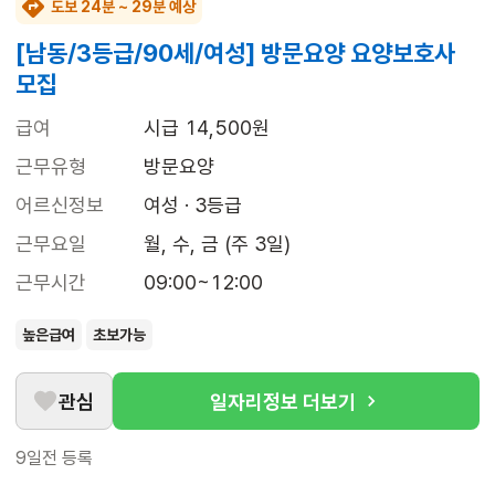
도보 24분 ~ 29분 예상
[남동/3등급/90세/여성] 방문요양 요양보호사
모집
급여
시급 14,500원
근무유형
방문요양
어르신정보
여성 · 3등급
근무요일
월, 수, 금 (주 3일)
근무시간
09:00~12:00
높은급여
초보가능
관심
일자리정보 더보기
9일전
등록