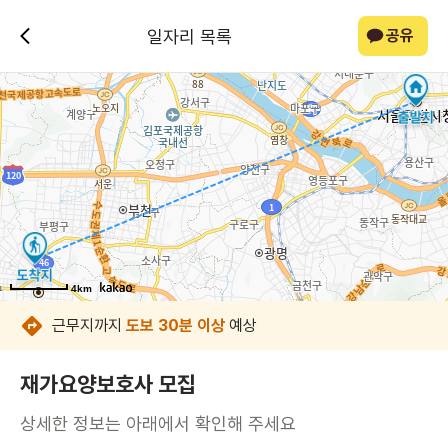
일자리 목록
공유
4km
4km
4km
4km
4km
4km
4km
4km
근무지까지
도보 30분 이상
예상
재가요양보호사 모집
상세한 정보는 아래에서 확인해 주세요