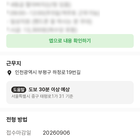
* 4등급 할아버지(난청 있음)
*.09:00~12:00(주5일/격주토 근무가능)
- 일상지원 (핸드폰 잘 하시는 분 우대)
*.시급: 13,300원(제수당 포함)
앱으로 내용 확인하기
근무지
인천광역시 부평구 하정로19번길
도보 30분 이상 예상
도움말
서울특별시 중구 태평로1가 31 기준
전형 방법
접수마감일
20260906