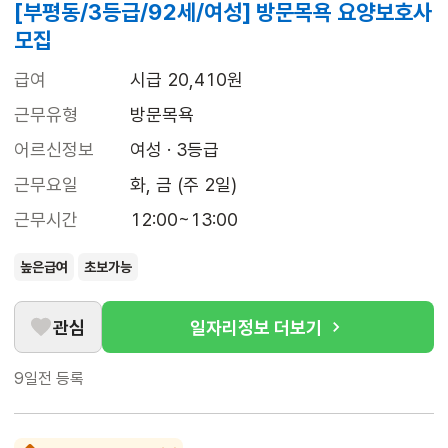
[부평동/3등급/92세/여성] 방문목욕 요양보호사
모집
급여
시급 20,410원
근무유형
방문목욕
어르신정보
여성 · 3등급
근무요일
화, 금 (주 2일)
근무시간
12:00~13:00
높은급여
초보가능
관심
일자리정보 더보기
9일전
등록