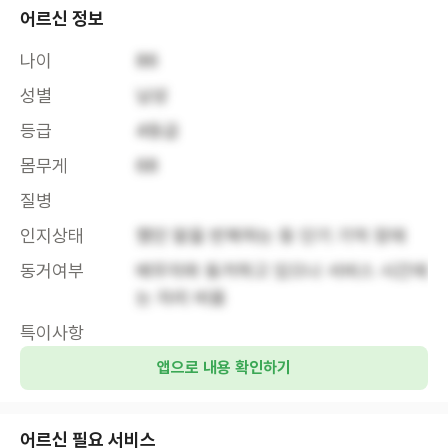
어르신 정보
나이
86
성별
남성
등급
4등급
몸무게
68
질병
인지상태
했던 말을 반복하는 등 단기 기억 장애
동거여부
배우자와 동거하고 있으나 서비스 시간에
는 자리 비움
특이사항
앱으로 내용 확인하기
어르신 필요 서비스