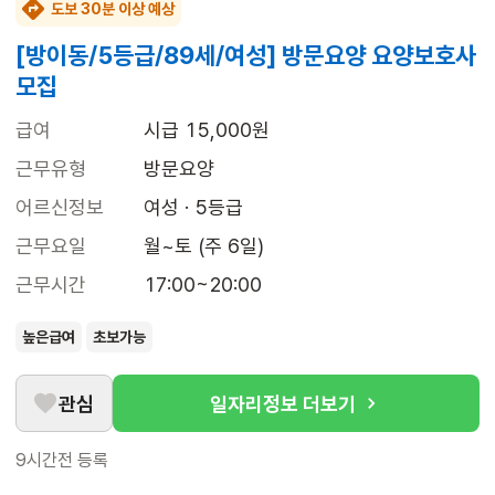
도보 30분 이상 예상
[방이동/5등급/89세/여성] 방문요양 요양보호사
모집
급여
시급 15,000원
근무유형
방문요양
어르신정보
여성 · 5등급
근무요일
월~토 (주 6일)
근무시간
17:00~20:00
높은급여
초보가능
관심
일자리정보 더보기
9시간전
등록