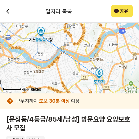
일자리 목록
공유
4km
4km
4km
4km
4km
4km
4km
4km
근무지까지
도보 30분 이상
예상
[문정동/4등급/85세/남성] 방문요양 요양보호
사 모집