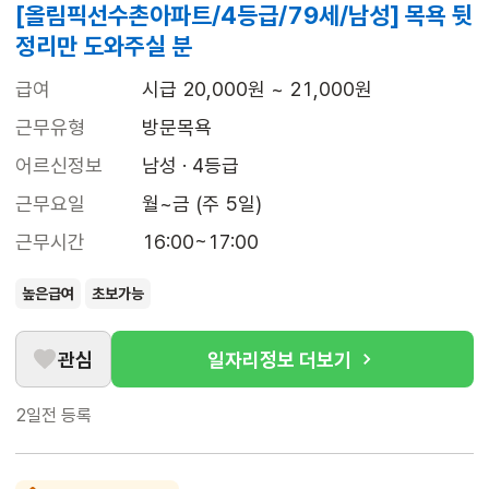
[올림픽선수촌아파트/4등급/79세/남성] 목욕 뒷
정리만 도와주실 분
급여
시급 20,000원 ~ 21,000원
근무유형
방문목욕
어르신정보
남성 · 4등급
근무요일
월~금 (주 5일)
근무시간
16:00~17:00
높은급여
초보가능
관심
일자리정보 더보기
2일전
등록