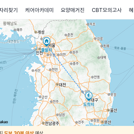
자리찾기
케어아카데미
요양매거진
CBT모의고사
혜
지
도보 30분 이상
예상