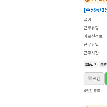
[수성동/3
급여
근무유형
어르신정보
근무요일
근무시간
높은급여
초보
관심
4일전
등록