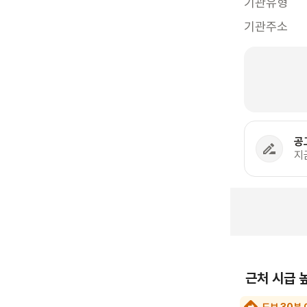
기관유형
기관주소
공
지
근처 시급 
도보 30분 