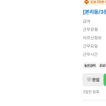
도보 30분 
[본리동/3
급여
근무유형
어르신정보
근무요일
근무시간
높은급여
초보
관심
2일전
등록