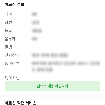
어르신 정보
나이
96
성별
남성
등급
4등급
몸무게
65
질병
인지상태
정상 (치매 증상 없음)
동거여부
배우자와 동거하고 있으며 서비스 시간에
도 집에 있음
특이사항
앱으로 내용 확인하기
어르신 필요 서비스