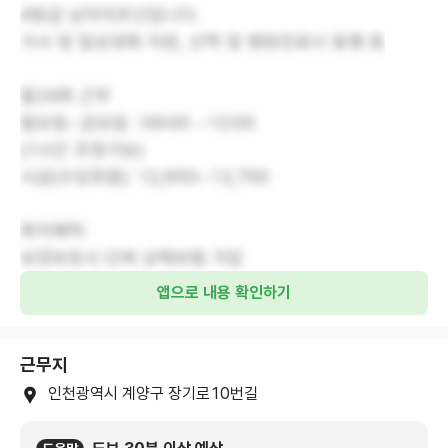
4등급 남자어르신입니다.
가사 및 일상생화 지원, 산책 및 병원진료시 동행 등
월24회 근무
월요일~금요일 : 09:00 ~12:00
(1시간 조정가능)
시급(수당포함): 12,650~12,700
복지혜택:
요양보호사 단체 상해보험 가입
앱으로 내용 확인하기
근무지
인천광역시 계양구 장기로10번길