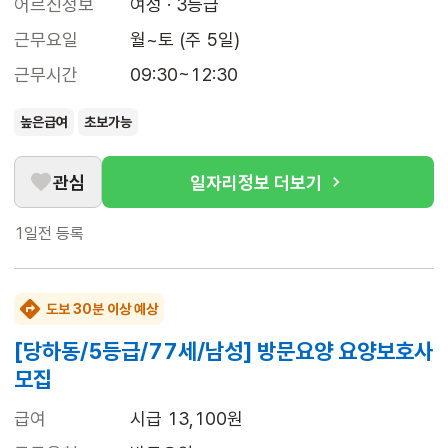
어르신정보
여성 · 3등급
근무요일
월~토 (주 5일)
근무시간
09:30~12:30
높은급여
초보가능
관심
일자리정보 더보기
1일전
등록
도보 30분 이상 예상
[당하동/5등급/77세/남성] 방문요양 요양보호사
모집
급여
시급 13,100원