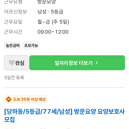
근무유형
방문요양
어르신정보
남성 · 5등급
근무요일
월~금 (주 5일)
근무시간
09:00~12:00
높은급여
초보가능
관심
일자리정보 더보기
5일전
등록
도보 30분 이상 예상
[당하동/5등급/77세/남성] 방문요양 요양보호사
모집