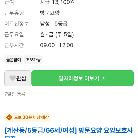
급여
시급 13,100원
근무유형
방문요양
어르신정보
남성 · 5등급
근무요일
월~금 (주 5일)
근무시간
09:00~12:00
높은급여
초보가능
관심
일자리정보 더보기
7일전
등록
도보 30분 이상 예상
[계산동/5등급/66세/여성] 방문요양 요양보호사