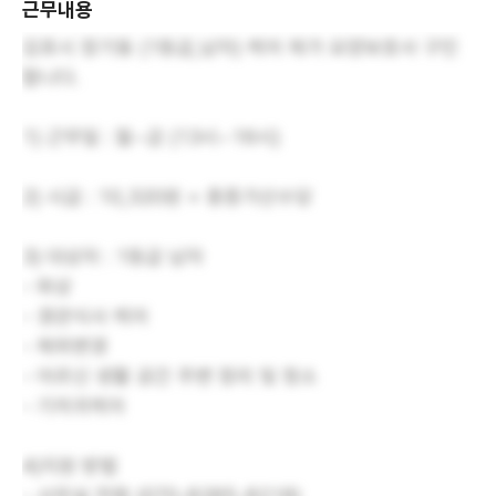
근무내용
김포시 장기동 (1등급,남자) 케어 재가 요양보호사 구인
합니다.
1) 근무일 : 월~금 (13시~16시)
2) 시급 : 10,320원 + 중증가산수당
3) 대상자 : 1등급 남자
- 와상
- 경관식사 케어
- 체위변경
- 어르신 생활 공간 주변 정리 및 청소
- 기저귀케어
4)지원 방법
- 사무실 전화 (070-8285-8218)