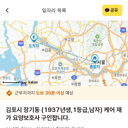
일자리 목록
공유
8km
8km
8km
8km
8km
8km
8km
8km
근무지까지
도보 30분 이상
예상
김포시 장기동 (1937년생,1등급,남자) 케어 재
가 요양보호사 구인합니다.