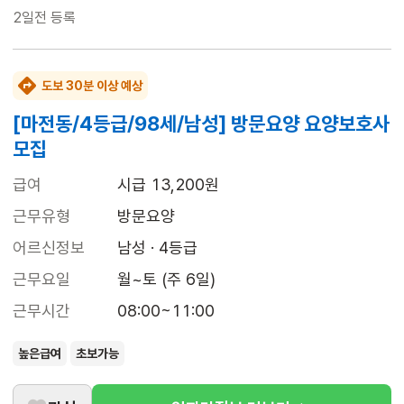
2일전
등록
도보 30분 이상 예상
[마전동/4등급/98세/남성] 방문요양 요양보호사
모집
급여
시급 13,200원
근무유형
방문요양
어르신정보
남성 · 4등급
근무요일
월~토 (주 6일)
근무시간
08:00~11:00
높은급여
초보가능