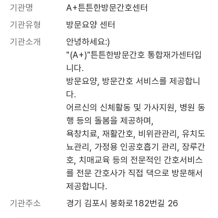
기관명
A+튼튼한방문간호센터
기관유형
방문요양 센터
기관소개
안녕하세요:) 

"(A+)"튼튼한방문간호 통합재가센터입
니다.  

방문요양, 방문간호 서비스를 제공합니
다. 

어르신의 신체활동 및 가사지원, 병원 동
행 등의 돌봄을 제공하며, 

욕창치료, 재활간호, 비위관관리, 유치도
뇨관리, 가정용 인공호흡기 관리, 장루간
호, 치매교육 등의 전문적인 간호서비스
를 전문 간호사가 직접 댁으로 방문해서 
기관주소
경기 김포시 봉화로182번길 26