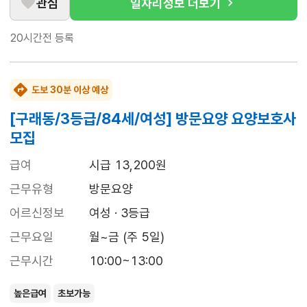
관심
일자리정보 더보기
20시간전
등록
도보 30분 이상 예상
[구래동/3등급/84세/여성] 방문요양 요양보호사
모집
급여
시급 13,200원
근무유형
방문요양
어르신정보
여성 · 3등급
근무요일
월~금 (주 5일)
근무시간
10:00~13:00
높은급여
초보가능