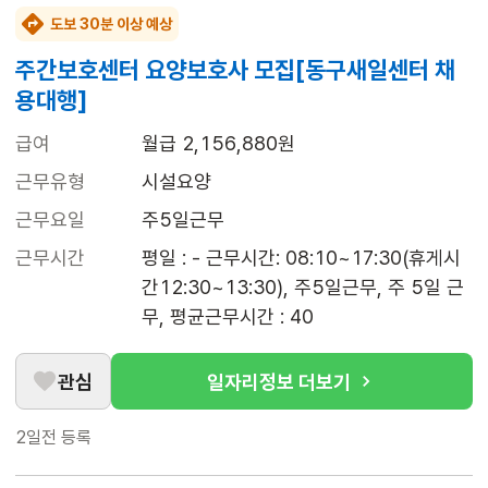
도보 30분 이상 예상
주간보호센터 요양보호사 모집[동구새일센터 채
용대행]
급여
월급 2,156,880원
근무유형
시설요양
근무요일
주5일근무
근무시간
평일 : - 근무시간: 08:10~17:30(휴게시
간12:30~13:30), 주5일근무, 주 5일 근
무, 평균근무시간 : 40
관심
일자리정보 더보기
2일전
등록