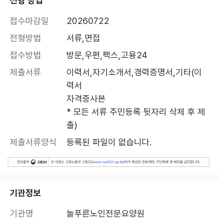
전형 방법
접수마감일
20260722
전형방법
서류,면접
접수방법
방문,우편,팩스,고용24
제출서류
이력서,자기소개서,경력증명서,기타(이
력서

자격증사본

* 모든 서류 주민등록 뒷자리 삭제 후 제
출)
제출서류양식
등록된 파일이 없습니다.
기관정보
기관명
늘푸른노인전문요양원