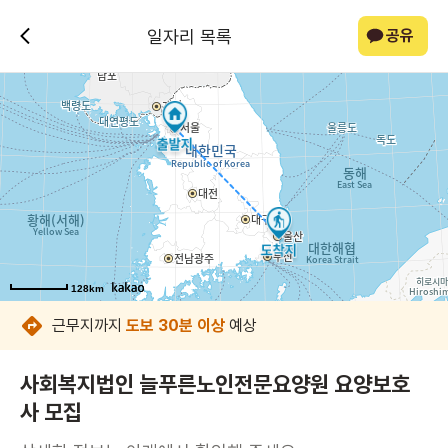
일자리 목록
공유
128km
128km
128km
128km
128km
128km
128km
128km
근무지까지
도보 30분 이상
예상
사회복지법인 늘푸른노인전문요양원 요양보호
사 모집