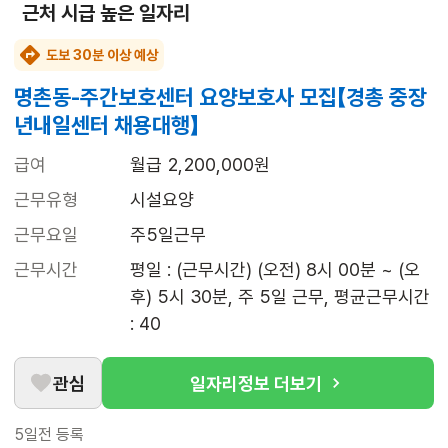
근처 시급 높은 일자리
도보 30분 이상 예상
명촌동-주간보호센터 요양보호사 모집【경총 중장
년내일센터 채용대행】
급여
월급 2,200,000원
근무유형
시설요양
근무요일
주5일근무
근무시간
평일 : (근무시간) (오전) 8시 00분 ~ (오
후) 5시 30분, 주 5일 근무, 평균근무시간 
: 40
관심
일자리정보 더보기
5일전
등록