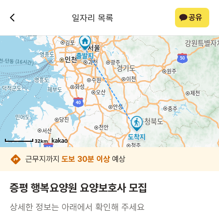
일자리 목록
공유
32km
32km
32km
32km
32km
32km
32km
32km
근무지까지
도보 30분 이상
예상
증평 행복요양원 요양보호사 모집
상세한 정보는 아래에서 확인해 주세요