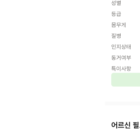
성별
등급
몸무게
질병
인지상태
동거여부
특이사항
어르신 필