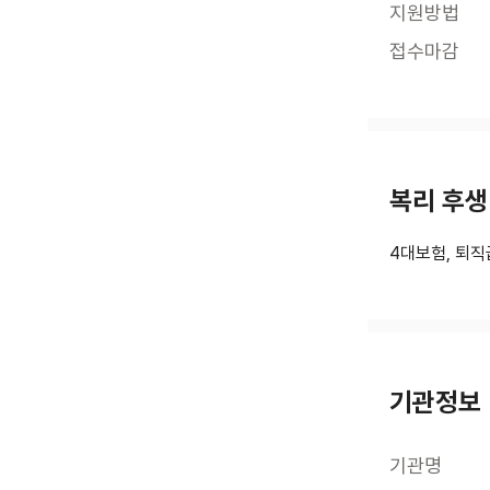
지원방법
접수마감
복리 후생
4대보험, 퇴직
기관정보
기관명