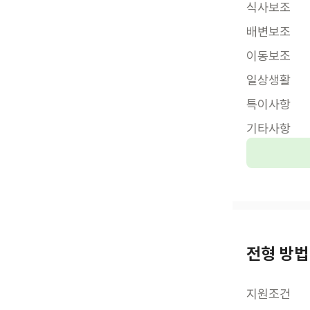
식사보조
배변보조
이동보조
일상생활
특이사항
기타사항
전형 방법
지원조건