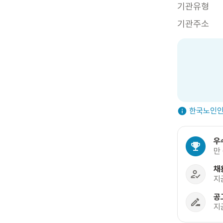
기관유형
기관주소
한국노인인
우
만
채
지
공
지