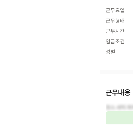
근무요일
근무형태
근무시간
임금조건
성별
근무내용
청소.세탁.