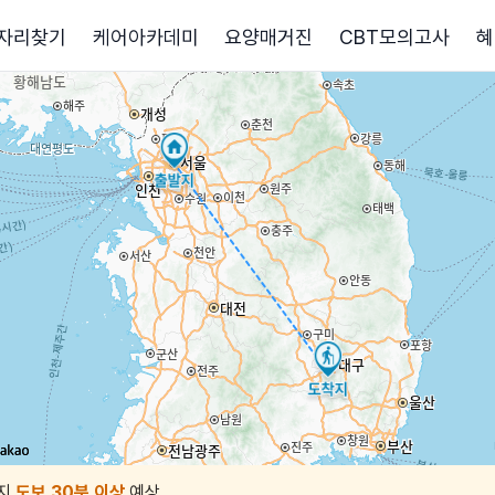
자리찾기
케어아카데미
요양매거진
CBT모의고사
혜
지
도보 30분 이상
예상