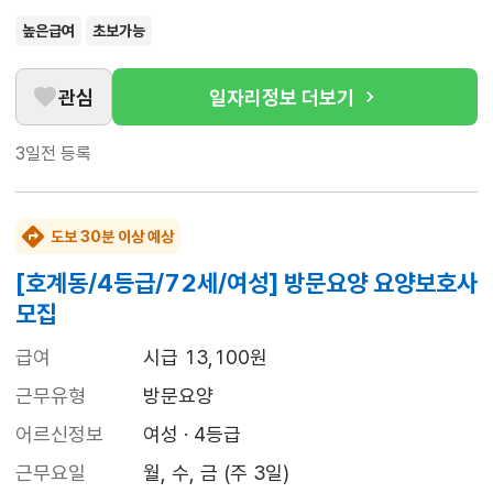
높은급여
초보가능
관심
일자리정보 더보기
3일전
등록
도보 30분 이상 예상
[호계동/4등급/72세/여성] 방문요양 요양보호사
모집
급여
시급 13,100원
근무유형
방문요양
어르신정보
여성 · 4등급
근무요일
월, 수, 금 (주 3일)