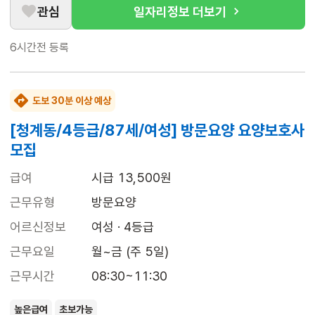
관심
일자리정보 더보기
6시간전
등록
도보 30분 이상 예상
[청계동/4등급/87세/여성] 방문요양 요양보호사
모집
급여
시급 13,500원
근무유형
방문요양
어르신정보
여성 · 4등급
근무요일
월~금 (주 5일)
근무시간
08:30~11:30
높은급여
초보가능