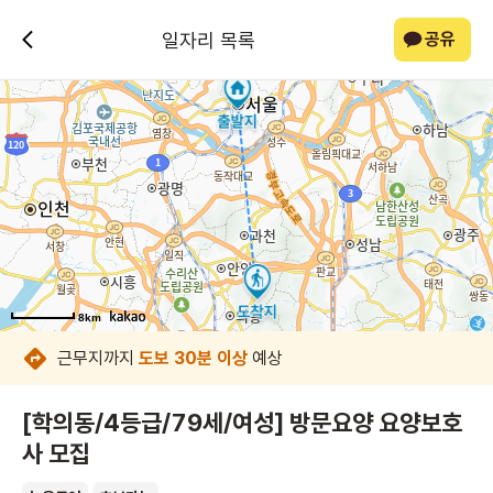
일자리 목록
공유
8km
8km
8km
8km
8km
8km
8km
8km
근무지까지
도보 30분 이상
예상
[학의동/4등급/79세/여성] 방문요양 요양보호
사 모집