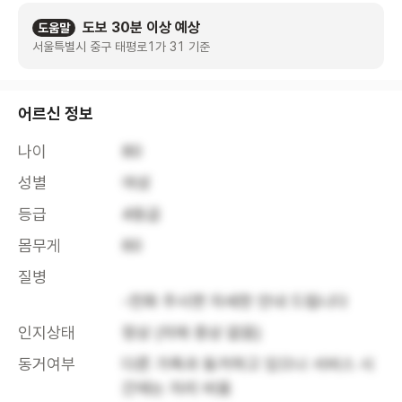
도보 30분 이상 예상
도움말
서울특별시 중구 태평로1가 31 기준
어르신 정보
나이
80
성별
여성
등급
4등급
몸무게
60
질병
-전화 주시면 자세한 안내 드립니다
인지상태
정상 (치매 증상 없음)
동거여부
다른 가족과 동거하고 있으나 서비스 시
간에는 자리 비움