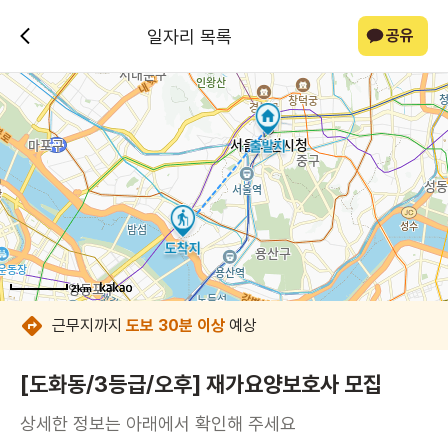
일자리 목록
공유
2km
2km
2km
2km
2km
2km
2km
2km
근무지까지
도보 30분 이상
예상
[도화동/3등급/오후] 재가요양보호사 모집
상세한 정보는 아래에서 확인해 주세요