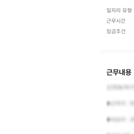
일자리 유형
근무시간
임금조건
근무내용
[신정동/재
▶근무지 : 
▶대상자 : 