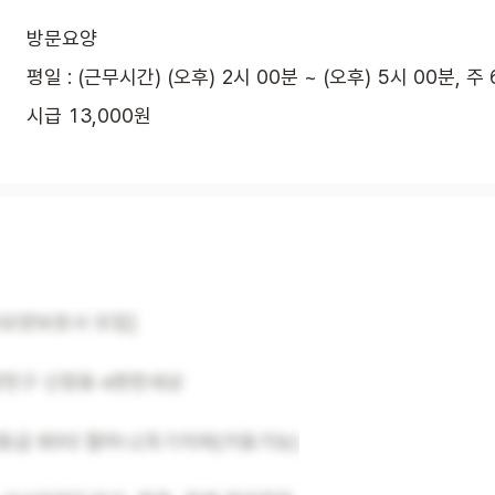
방문요양
평일 : (근무시간) (오후) 2시 00분 ~ (오후) 5시 00분, 주
시급 13,000원
가요양보호사 모집]
양천구 신정동 e편한세상
3등급 80대 할머니/초기치매(거동가능)