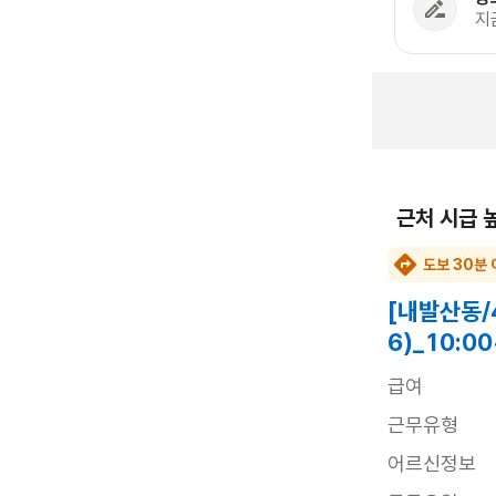
지
근처 시급 
도보 30분 
[내발산동/
6)_10:
급여
근무유형
어르신정보