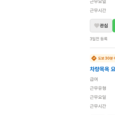
근무요일
근무시간
관심
3일전
등록
도보 30분 
차량목욕 
급여
근무유형
근무요일
근무시간