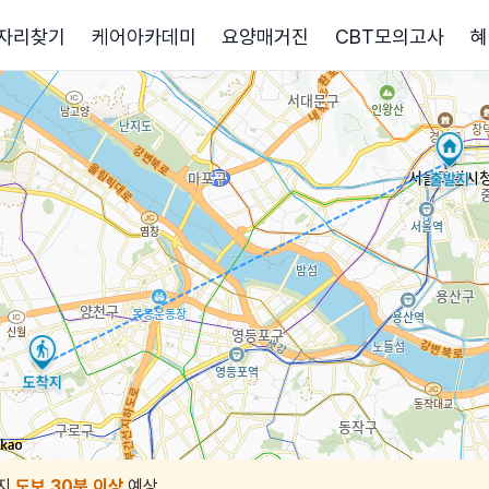
자리찾기
케어아카데미
요양매거진
CBT모의고사
혜
지
도보 30분 이상
예상