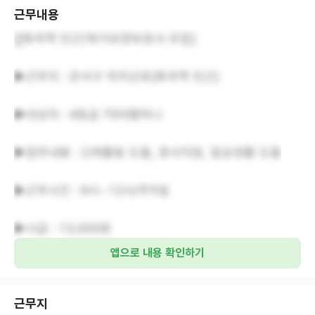
근무내용
[[화곡역 인근/재가요양보호사 모집]
▶근무지 : 강서구 까치산로(화곡역 인근)
▶대상자 : 4등급 70대할머니
▶업무내용 : 신체활동 도움, 정서지원, 일상생활 도움
▶근무시간 : 9시~12시/주5일
▶시급 : 13,000원
앱으로 내용 확인하기
근무지