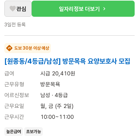
관심
일자리정보 더보기
3일전
등록
도보 30분 이상 예상
[원종동/4등급/남성] 방문목욕 요양보호사 모집
급여
시급 20,410원
근무유형
방문목욕
어르신정보
남성 · 4등급
근무요일
월, 금 (주 2일)
근무시간
10:00~11:00
높은급여
초보가능