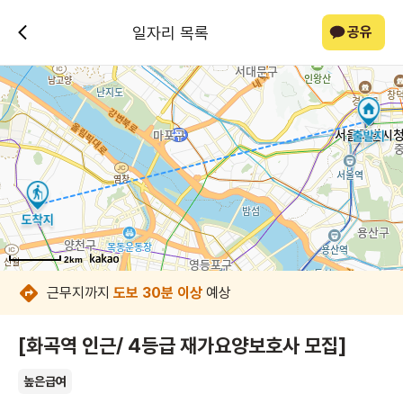
일자리 목록
공유
2km
2km
2km
2km
2km
2km
2km
2km
근무지까지
도보 30분 이상
예상
[화곡역 인근/ 4등급 재가요양보호사 모집]
높은급여