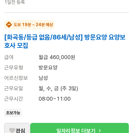
1일전
등록
도보 19분 ~ 24분 예상
[화곡동/등급 없음/86세/남성] 방문요양 요양보
호사 모집
급여
월급 460,000원
근무유형
방문요양
어르신정보
남성
근무요일
월, 수, 금 (주 3일)
근무시간
08:00~11:00
초보가능
관심
일자리정보 더보기