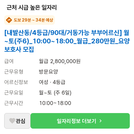
근처 시급 높은 일자리
도보 29분 ~ 34분 예상
[내발산동/4등급/90대/거동가능 부부어르신] 월
~토(주6)_10:00~18:00_월급_280만원_요양
보호사 모집
급여
월급 2,800,000원
근무유형
방문요양
어르신정보
여성 · 4등급
근무요일
월~토 (주 6일)
근무시간
10:00~18:00
관심
일자리정보 더보기