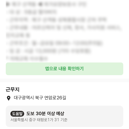
▶ 북구 산격동 ◀ 재가요양보호사 구인
- 대 상 : 5등급 할아버지
- 근무지역 : 북구 산격동 성북종합시장 근처 주택
- 근무내용 : 어르신케어 및 신체, 정서, 가사지원 서비스,
인지교육 등
- 근무조건 : 월~금요일 09:00~12:00(주5일)
- 임 금 : 시급 13,000원 (기타 수당포함)
* 치매교육 이수필수
앱으로 내용 확인하기
근무지
대구광역시 북구 연암로26길
도보 30분 이상 예상
도움말
서울특별시 중구 태평로1가 31 기준