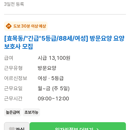
3일전
등록
도보 30분 이상 예상
[효목동/"긴급"5등급/88세/여성] 방문요양 요양
보호사 모집
급여
시급 13,100원
근무유형
방문요양
어르신정보
여성 · 5등급
근무요일
월~금 (주 5일)
근무시간
09:00~12:00
높은급여
초보가능
관심
일자리정보 더보기