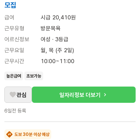
모집
급여
시급 20,410원
근무유형
방문목욕
어르신정보
여성 · 3등급
근무요일
월, 목 (주 2일)
근무시간
10:00~11:00
높은급여
초보가능
관심
일자리정보 더보기
6일전
등록
도보 30분 이상 예상