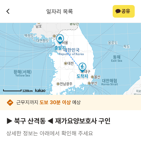
일자리 목록
공유
128km
128km
128km
128km
128km
128km
128km
128km
근무지까지
도보 30분 이상
예상
▶ 북구 산격동 ◀ 재가요양보호사 구인
상세한 정보는 아래에서 확인해 주세요