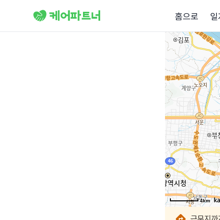
홈으로
일
4km
4km
4km
4km
4km
4km
4km
4km
근무지까