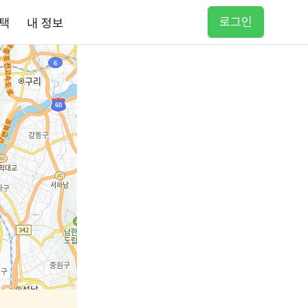
로그인
택
내 정보