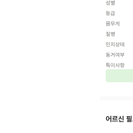
성별
등급
몸무게
질병
인지상태
동거여부
특이사항
어르신 필