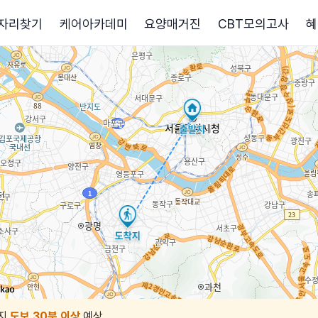
자리찾기
케어아카데미
요양매거진
CBT모의고사
혜
지
도보 30분 이상
예상