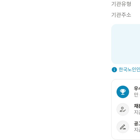
기관유형
기관주소
한국노인인
우
만
채
지
공
지