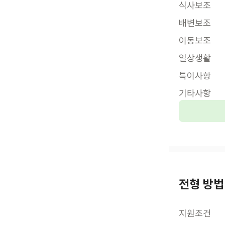
식사보조
배변보조
이동보조
일상생활
특이사항
기타사항
전형 방법
지원조건