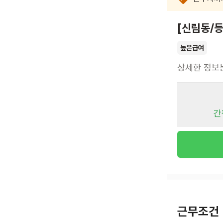
[신림동/등
높은급여
상세한 정보
간
근무조건