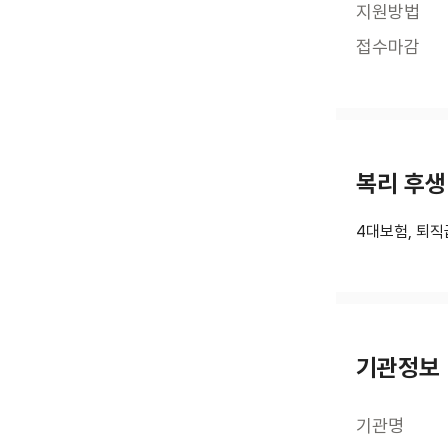
지원방법
접수마감
복리 후생
4대보험, 퇴직
기관정보
기관명