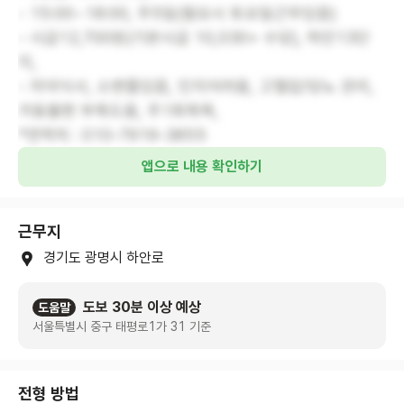
- 15:00~18:00, 주5일(필요시 토요일근무있음)
- 시급12,700원(기본시급 10,030+ 수당), 하안13단
지,
- 저녁식사, 소변줄있음, 인지어려움, 고혈압/당뇨 관리,
거동불편 부축도움, 주1회목욕,
*연락처 : 010-7919-3855
앱으로 내용 확인하기
근무지
경기도 광명시 하안로
도보 30분 이상 예상
도움말
서울특별시 중구 태평로1가 31 기준
전형 방법