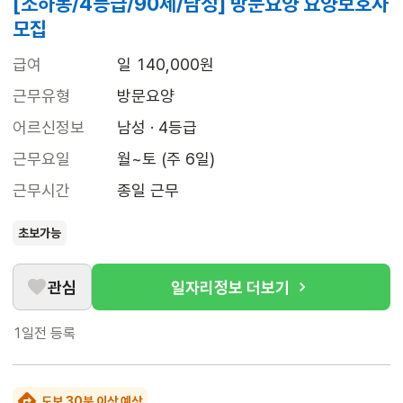
[소하동/4등급/90세/남성] 방문요양 요양보호사
모집
급여
일 140,000원
근무유형
방문요양
어르신정보
남성 · 4등급
근무요일
월~토 (주 6일)
근무시간
종일 근무
초보가능
관심
일자리정보 더보기
1일전
등록
도보 30분 이상 예상