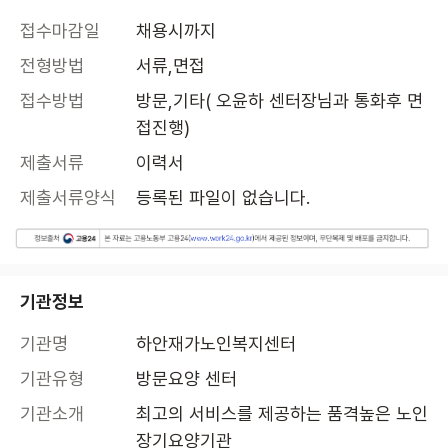
접수마감일
채용시까지
전형방법
서류,면접
접수방법
방문,기타( 오윤하 센터장님과 통화후 면
접진행)
제출서류
이력서
제출서류양식
등록된 파일이 없습니다.
기관정보
기관명
하안재가노인복지센터
기관유형
방문요양 센터
기관소개
최고의 서비스를 제공하는 품격높은 노인
장기요양기관 