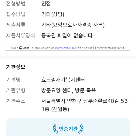
전형방법
면접
접수방법
기타(상담)
제출서류
기타(요양보호사자격증 사본)
제출서류양식
등록된 파일이 없습니다.
기관정보
기관명
효드림재가복지센터
기관유형
방문요양 센터, 방문 목욕
기관주소
서울특별시 양천구 남부순환로40길 53, 
1층 (신월동)