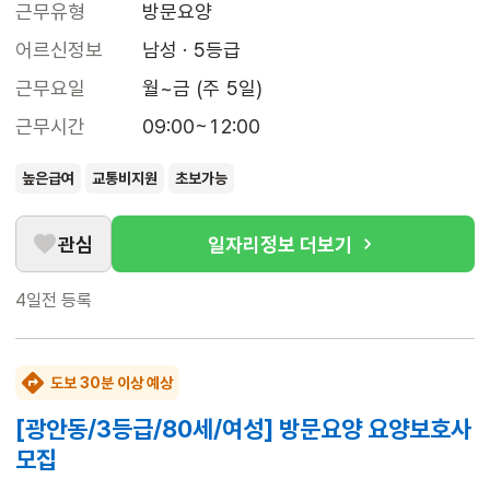
근무유형
방문요양
어르신정보
남성 · 5등급
근무요일
월~금 (주 5일)
근무시간
09:00~12:00
높은급여
교통비지원
초보가능
관심
일자리정보 더보기
4일전
등록
도보 30분 이상 예상
[광안동/3등급/80세/여성] 방문요양 요양보호사
모집