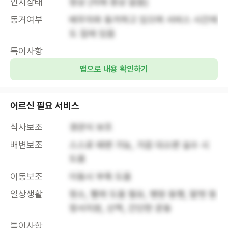
인지상태
정상 (치매 증상 없음)
동거여부
배우자와 동거하고 있으며 서비스 시간에
도 집에 있음
특이사항
앱으로 내용 확인하기
어르신 필요 서비스
식사보조
경관식 보조
배변보조
스스로 배변 가능, 가끔 대소변 실수 시 
도움
이동보조
이동시 부축 도움
일상생활
청소, 빨래 도움 필요, 병원 동행, 말벗 등 
정서지원, 산책, 간단한 운동
특이사항