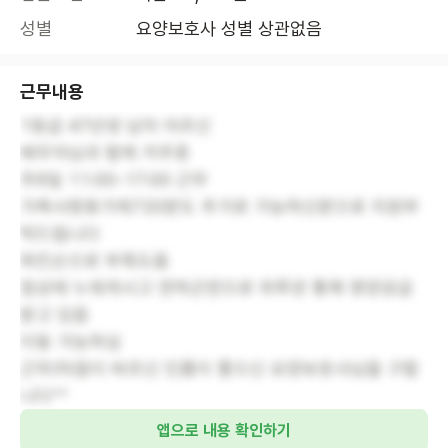
성별
요양보호사 성별 상관없음
근무내용
1등급 47년생 남자 어르신
배우자님과 함께 거주증
주6일 11:00-17:00 근무
가족사랑휴가제720분도 추가로 가능하신분으로 지원부
탁드립니다
파킨슨으로 부축도움
침상에 누워계시고 연하곤란으로 위루관 통해 영양공급
받고 있음
이동 가능하심
근무/마음이 바르신 인품이 좋으신 요양보호사님을 구합
니다^^
앱으로 내용 확인하기