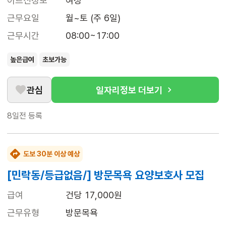
어르신정보
여성
근무요일
월~토 (주 6일)
근무시간
08:00~17:00
높은급여
초보가능
관심
일자리정보 더보기
8일전
등록
도보 30분 이상 예상
[민락동/등급없음/] 방문목욕 요양보호사 모집
급여
건당 17,000원
근무유형
방문목욕