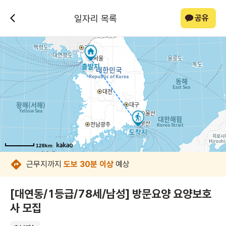
일자리 목록
공유
128km
128km
128km
128km
128km
128km
128km
128km
근무지까지
도보 30분 이상
예상
[대연동/1등급/78세/남성] 방문요양 요양보호
사 모집