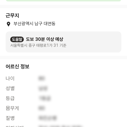
근무지
부산광역시 남구 대연동
도보 30분 이상 예상
도움말
서울특별시 중구 태평로1가 31 기준
어르신 정보
나이
80
성별
남성
등급
1등급
몸무게
60
질병
파킨슨병