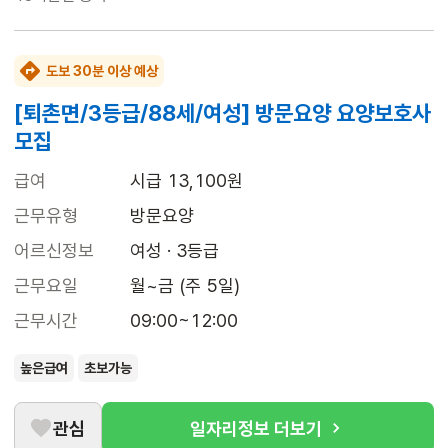
도보 30분 이상 예상
[퇴촌면/3등급/88세/여성] 방문요양 요양보호사
모집
급여
시급 13,100원
근무유형
방문요양
어르신정보
여성 · 3등급
근무요일
월~금 (주 5일)
근무시간
09:00~12:00
높은급여
초보가능
관심
일자리정보 더보기