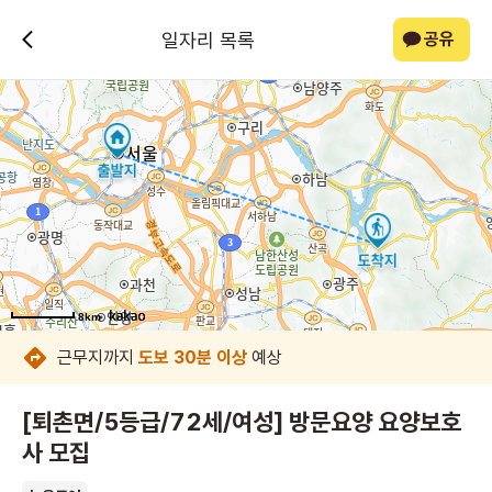
일자리 목록
공유
8km
8km
8km
8km
8km
8km
8km
8km
근무지까지
도보 30분 이상
예상
[퇴촌면/5등급/72세/여성] 방문요양 요양보호
사 모집