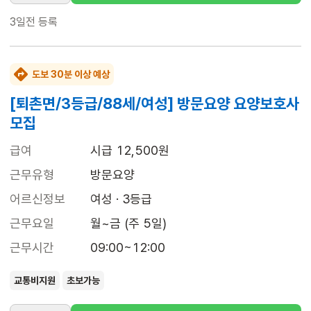
3일전
등록
도보 30분 이상 예상
[퇴촌면/3등급/88세/여성] 방문요양 요양보호사
모집
급여
시급 12,500원
근무유형
방문요양
어르신정보
여성 · 3등급
근무요일
월~금 (주 5일)
근무시간
09:00~12:00
교통비지원
초보가능