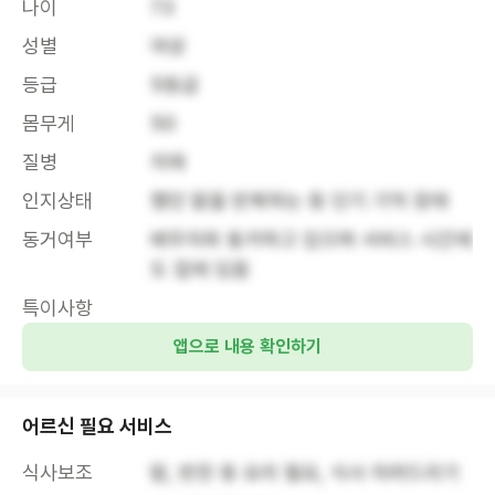
나이
73
성별
여성
등급
5등급
몸무게
50
질병
치매
인지상태
했던 말을 반복하는 등 단기 기억 장애
동거여부
배우자와 동거하고 있으며 서비스 시간에
도 집에 있음
특이사항
앱으로 내용 확인하기
어르신 필요 서비스
식사보조
밥, 반찬 등 요리 필요, 식사 차려드리기