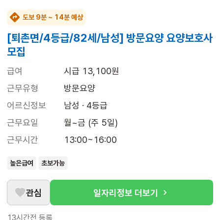
도보 9분 ~ 14분 예상
[퇴촌면/4등급/82세/남성] 방문요양 요양보호사
모집
급여
시급 13,100원
근무유형
방문요양
어르신정보
남성 · 4등급
근무요일
월~금 (주 5일)
근무시간
13:00~16:00
높은급여
초보가능
관심
일자리정보 더보기
13시간전
등록