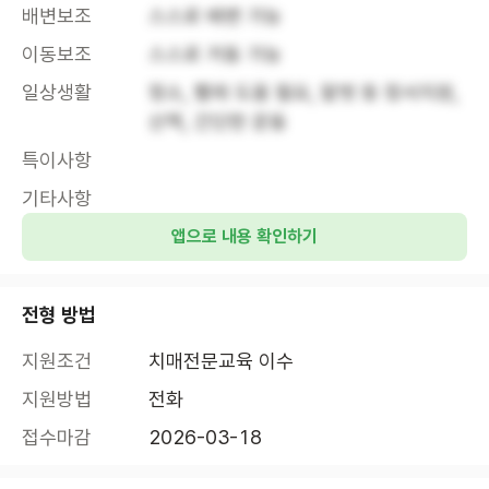
배변보조
스스로 배변 가능
이동보조
스스로 거동 가능
일상생활
청소, 빨래 도움 필요, 말벗 등 정서지원, 
산책, 간단한 운동
특이사항
기타사항
앱으로 내용 확인하기
전형 방법
지원조건
치매전문교육 이수
지원방법
전화
접수마감
2026-03-18