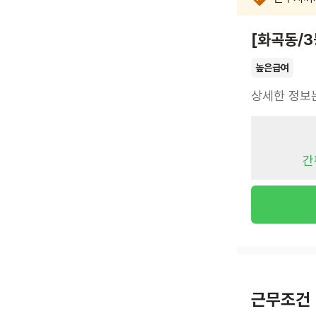
[화곡동/
높은급여
상세한 정보
간
근무조건