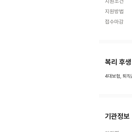
지원조건
지원방법
접수마감
복리 후생
4대보험, 퇴직
기관정보