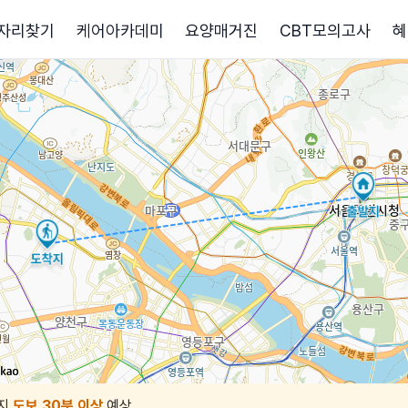
자리찾기
케어아카데미
요양매거진
CBT모의고사
혜
지
도보 30분 이상
예상