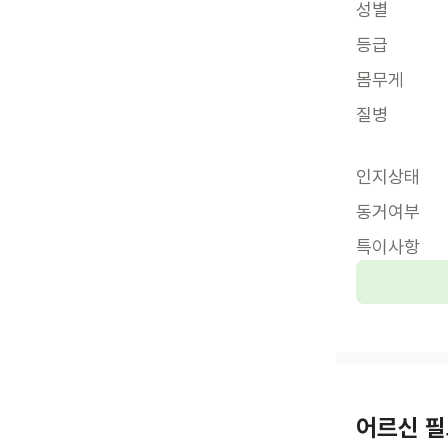
성별
등급
몸무게
질병
인지상태
동거여부
특이사항
어르신 필