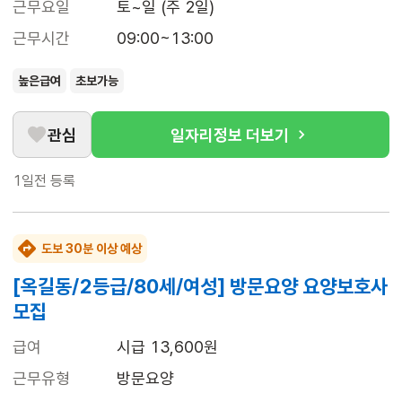
근무요일
토~일 (주 2일)
근무시간
09:00~13:00
높은급여
초보가능
관심
일자리정보 더보기
1일전
등록
도보 30분 이상 예상
[옥길동/2등급/80세/여성] 방문요양 요양보호사
모집
급여
시급 13,600원
근무유형
방문요양