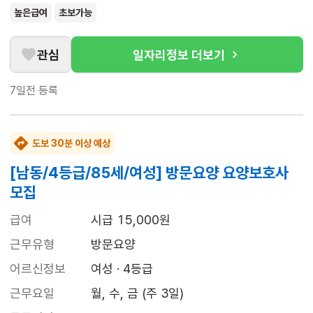
높은급여
초보가능
관심
일자리정보 더보기
7일전
등록
도보 30분 이상 예상
[남동/4등급/85세/여성] 방문요양 요양보호사
모집
급여
시급 15,000원
근무유형
방문요양
어르신정보
여성 · 4등급
근무요일
월, 수, 금 (주 3일)