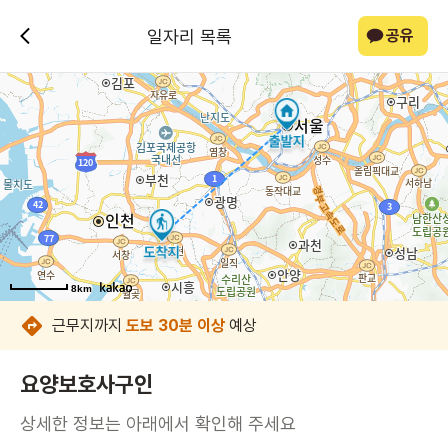
일자리 목록
공유
8km
8km
8km
8km
8km
8km
8km
8km
근무지까지
도보 30분 이상
예상
요양보호사구인
상세한 정보는 아래에서 확인해 주세요