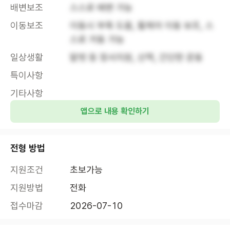
배변보조
스스로 배변 가능
이동보조
이동시 부축 도움, 휠체어 이동 보조, 스
스로 거동 가능
일상생활
말벗 등 정서지원, 산책, 간단한 운동
특이사항
기타사항
앱으로 내용 확인하기
전형 방법
지원조건
초보가능
지원방법
전화
접수마감
2026-07-10