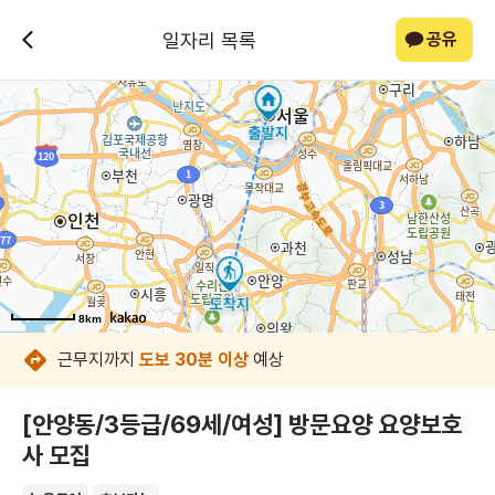
일자리 목록
공유
8km
8km
8km
8km
8km
8km
8km
8km
근무지까지
도보 30분 이상
예상
[안양동/3등급/69세/여성] 방문요양 요양보호
사 모집