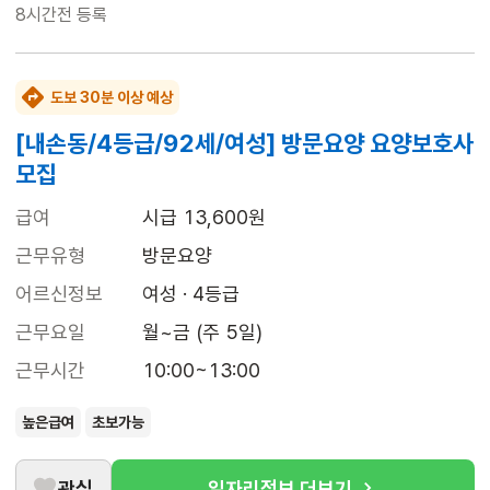
8시간전
등록
도보 30분 이상 예상
[내손동/4등급/92세/여성] 방문요양 요양보호사
모집
급여
시급 13,600원
근무유형
방문요양
어르신정보
여성 · 4등급
근무요일
월~금 (주 5일)
근무시간
10:00~13:00
높은급여
초보가능
관심
일자리정보 더보기