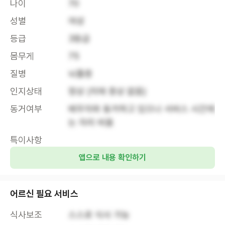
나이
70
성별
여성
등급
3등급
몸무게
75
질병
뇌졸증
인지상태
정상 (치매 증상 없음)
동거여부
배우자와 동거하고 있으나 서비스 시간에
는 자리 비움
특이사항
앱으로 내용 확인하기
어르신 필요 서비스
식사보조
스스로 식사 가능