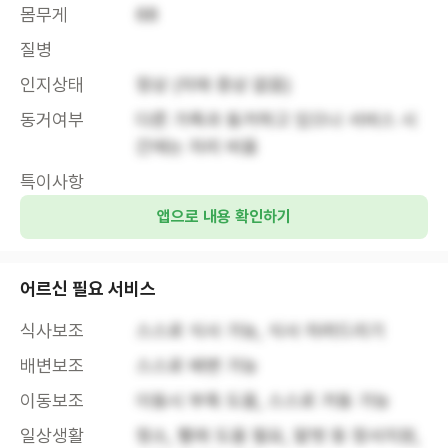
몸무게
68
질병
인지상태
정상 (치매 증상 없음)
동거여부
다른 가족과 동거하고 있으나 서비스 시
간에는 자리 비움
특이사항
앱으로 내용 확인하기
어르신 필요 서비스
식사보조
스스로 식사 가능, 식사 차려드리기
배변보조
스스로 배변 가능
이동보조
이동시 부축 도움, 스스로 거동 가능
일상생활
청소, 빨래 도움 필요, 말벗 등 정서지원, 