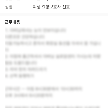
성별
여성 요양보호사 선호
근무내용
1. 아버님께서는 눈이 안보이십니다
다른곳은 건강하십니다
이동가능하시고 혼자서 화장실 동선을 아셔서 잘 가십니
다
2. 아침에 출근하셔서 아버님 실로암센터 가시는데 차량
탑승 도움드립니다
3. 저녁 한끼 차려드리기
4. 산책 동행하기
근무시간 ㅡ 아침 8시30분에서 10시30까지
오후 3시에서 6시20분까지