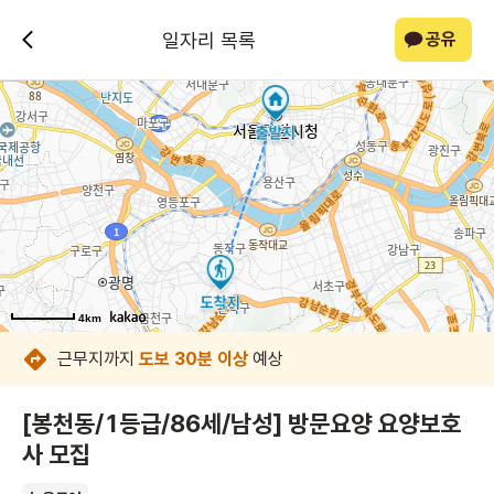
일자리 목록
공유
4km
4km
4km
4km
4km
4km
4km
4km
근무지까지
도보 30분 이상
예상
[봉천동/1등급/86세/남성] 방문요양 요양보호
사 모집