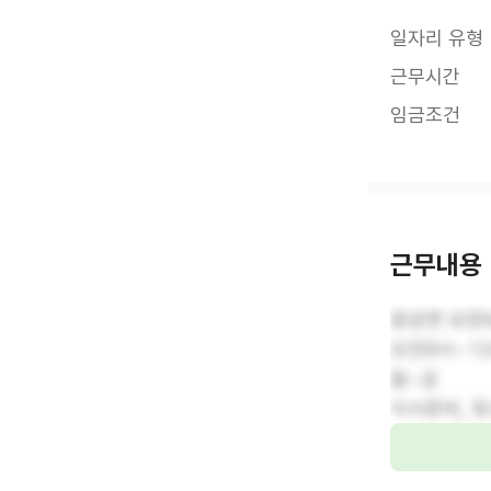
일자리 유형
근무시간
임금조건
근무내용
왕궁면 요양
오전9시~1
월~금
식사준비, 청