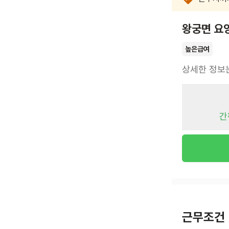
왕궁면 요
높은급여
상세한 정보
간
근무조건