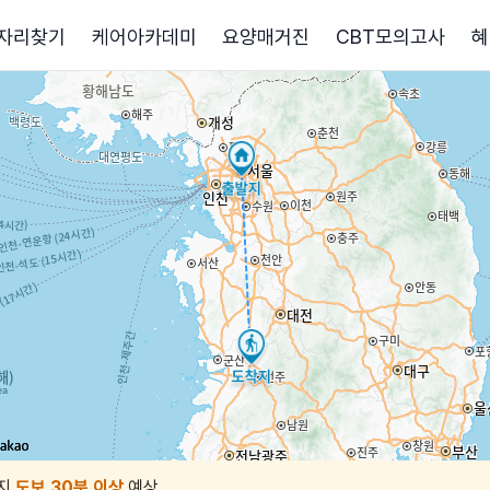
자리찾기
케어아카데미
요양매거진
CBT모의고사
혜
지
도보 30분 이상
예상