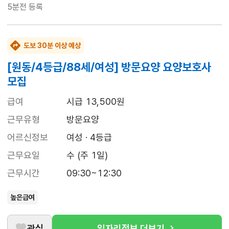
5분전
등록
도보 30분 이상 예상
[원동/4등급/88세/여성] 방문요양 요양보호사
모집
급여
시급 13,500원
근무유형
방문요양
어르신정보
여성 · 4등급
근무요일
수 (주 1일)
근무시간
09:30~12:30
높은급여
관심
일자리정보 더보기