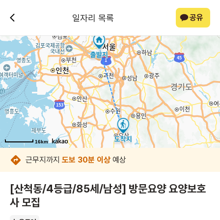
일자리 목록
공유
16km
16km
16km
16km
16km
16km
16km
16km
근무지까지
도보 30분 이상
예상
[산척동/4등급/85세/남성] 방문요양 요양보호
사 모집