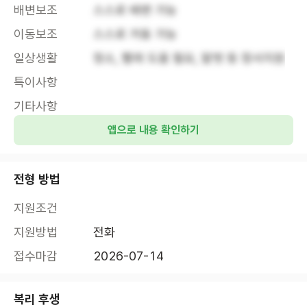
배변보조
스스로 배변 가능
이동보조
스스로 거동 가능
일상생활
청소, 빨래 도움 필요, 말벗 등 정서지원
특이사항
기타사항
앱으로 내용 확인하기
전형 방법
지원조건
지원방법
전화
접수마감
2026-07-14
복리 후생