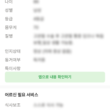
나이
86
성별
남성
등급
4등급
몸무게
70
질병
고관절 수술 후 고관절 통증 있으나 독립 
보행,일상 생활 가능함.
인지상태
정상 (치매 증상 없음)
동거여부
독거중
특이사항
앱으로 내용 확인하기
어르신 필요 서비스
식사보조
스스로 식사 가능