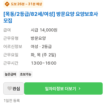
도보 26분 ~ 31분 예상
[목동/2등급/82세/여성] 방문요양 요양보호사
모집
급여
시급 14,000원
근무유형
방문요양
어르신정보
여성 · 2등급
근무요일
화, 목 (주 2일)
근무시간
13:00~16:00
높은급여
초보가능
관심
일자리정보 더보기
1일전
등록