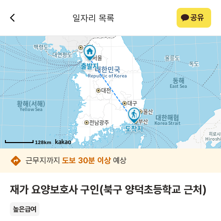
일자리 목록
공유
128km
128km
128km
128km
128km
128km
128km
128km
근무지까지
도보 30분 이상
예상
재가 요양보호사 구인(북구 양덕초등학교 근처)
높은급여