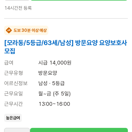
14시간전
등록
도보 30분 이상 예상
[모라동/5등급/63세/남성] 방문요양 요양보호사
모집
급여
시급 14,000원
근무유형
방문요양
어르신정보
남성 · 5등급
근무요일
월~금 (주 5일)
근무시간
13:00~16:00
높은급여