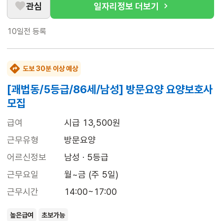
관심
일자리정보 더보기
10일전
등록
도보 30분 이상 예상
[괘법동/5등급/86세/남성] 방문요양 요양보호사
모집
급여
시급 13,500원
근무유형
방문요양
어르신정보
남성 · 5등급
근무요일
월~금 (주 5일)
근무시간
14:00~17:00
높은급여
초보가능