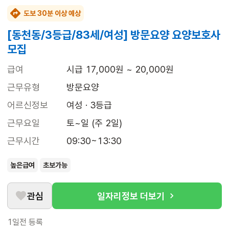
도보 30분 이상 예상
[동천동/3등급/83세/여성] 방문요양 요양보호사
모집
급여
시급 17,000원 ~ 20,000원
근무유형
방문요양
어르신정보
여성 · 3등급
근무요일
토~일 (주 2일)
근무시간
09:30~13:30
높은급여
초보가능
관심
일자리정보 더보기
1일전
등록