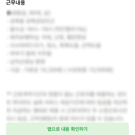
근무내용
◆(4등급, 90세, 남)
- 성복동 성복성당인근
- 월수금 16시~19시 (약간협의가능)
- 워커보행하심. 치매, 난청, 황반변성
- 식사차려드리기, 청소, 목욕도움, 산책도움
- 부부가 함께 거주함
- 남자선생님 환영
- 시급 : 기본급 10,320원 ( 수당포함 13,500원)
** 근로계약기간의 정함이 없는 근로자를 채용하는 것이
라 하더라도 실제 서비스 제공기간에 따라 임금을 계산하
여 지급하는 형태로 채용 시 근로자마다 주 소정근로시간
이나 임금, 근무(예정)지 등에 차이가 있을 수 있습니다.
앱으로 내용 확인하기