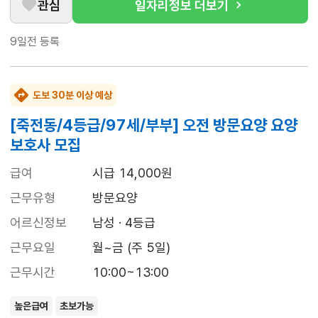
관심
일자리정보 더보기
9일전
등록
도보 30분 이상 예상
[죽전동/4등급/97세/부부] 오전 방문요양 요양
보호사 모집
급여
시급 14,000원
근무유형
방문요양
어르신정보
남성 · 4등급
근무요일
월~금 (주 5일)
근무시간
10:00~13:00
높은급여
초보가능