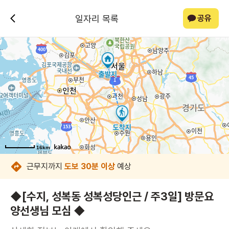
일자리 목록
공유
16km
16km
16km
16km
16km
16km
16km
16km
근무지까지
도보 30분 이상
예상
◆[수지, 성복동 성복성당인근 / 주3일] 방문요
양선생님 모심 ◆