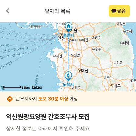
일자리 목록
공유
64km
64km
64km
64km
64km
64km
64km
64km
근무지까지
도보 30분 이상
예상
익산원광요양원 간호조무사 모집
상세한 정보는 아래에서 확인해 주세요