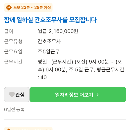
도보 23분 ~ 28분 예상
함께 일하실 간호조무사를 모집합니다
급여
월급 2,160,000원
근무유형
간호조무사
근무요일
주5일근무
근무시간
평일 : (근무시간) (오전) 9시 00분 ~ (오
후) 6시 00분, 주 5일 근무, 평균근무시간 
: 40
관심
일자리정보 더보기
6일전
등록