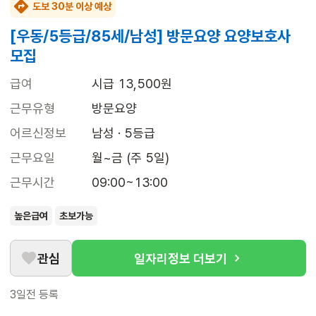
도보 30분 이상 예상
[우동/5등급/85세/남성] 방문요양 요양보호사
모집
급여
시급 13,500원
근무유형
방문요양
어르신정보
남성 · 5등급
근무요일
월~금 (주 5일)
근무시간
09:00~13:00
높은급여
초보가능
관심
일자리정보 더보기
3일전
등록