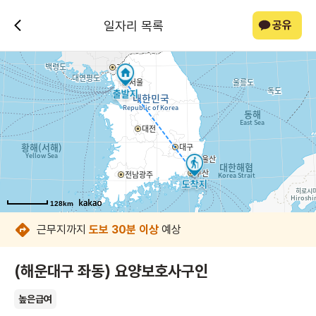
일자리 목록
공유
128km
128km
128km
128km
128km
128km
128km
128km
근무지까지
도보 30분 이상
예상
(해운대구 좌동) 요양보호사구인
높은급여