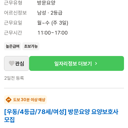
근무유형
방문요양
어르신정보
남성 · 2등급
근무요일
월~수 (주 3일)
근무시간
11:00~17:00
높은급여
초보가능
관심
일자리정보 더보기
2일전
등록
도보 30분 이상 예상
[우동/4등급/78세/여성] 방문요양 요양보호사
모집