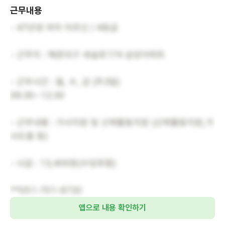
근무내용
- 47년생 여자 어르신 / 4등급
- 근무지 : 해운대구 세실로174 삼성아파트
- 근무시간 : 월, 수, 금 (주3일)
09:30~12:30
- 근무내용 : 가사지원 및 신체활동지원 (신체활동지원,가
사도움 등)
- 시급 : 13,400원(수당포함)
**051-701-6720
앱으로 내용 확인하기