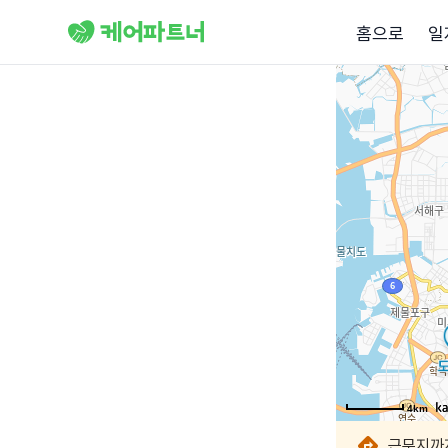
홈으로
일
4km
4km
4km
4km
4km
4km
4km
4km
근무지까