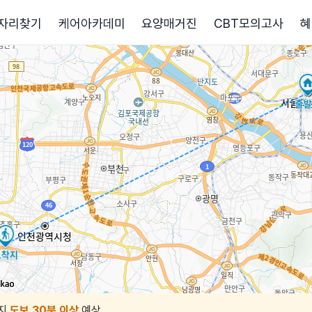
자리찾기
케어아카데미
요양매거진
CBT모의고사
혜
지
도보 30분 이상
예상