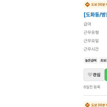
도보 30분 
[도화동/방
급여
근무유형
근무요일
근무시간
높은급여
초보
관심
6일전
등록
도보 30분 