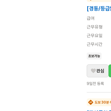
[경동/등급
급여
근무유형
근무요일
근무시간
초보가능
관심
9일전
등록
도보 30분 