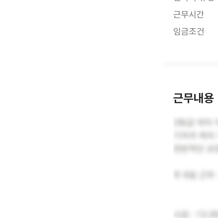
근무시간
임금조건
근무내용
2등급 여자
기저귀 케어
전반적인 요
주 6일 근무 
시급 : 13.