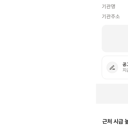
기관명
기관주소
공
지
근처 시급 