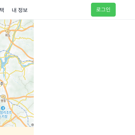
로그인
택
내 정보