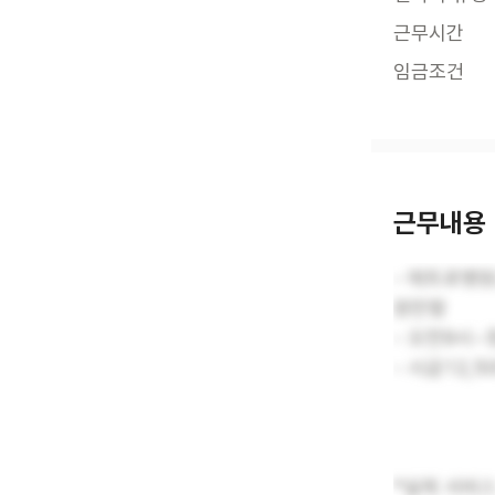
근무시간
임금조건
근무내용
- 메트로병
원만함
- 오전9시~
- 시급12,
*실제 서비