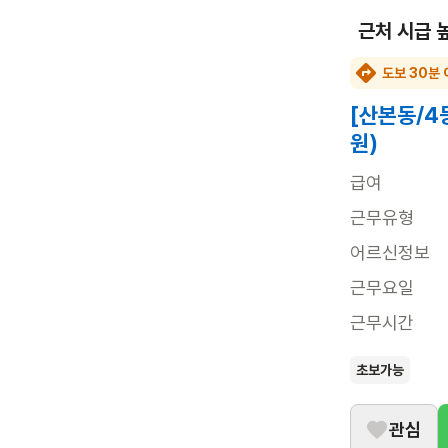
근처 시급 
도보 30분 
[산본동/4
원)
급여
근무유형
어르신정보
근무요일
근무시간
초보가능
관심