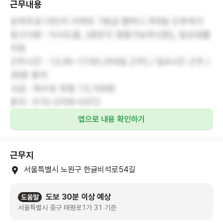
근무내용
상계주공13단지 아파트 1등급 할머니 주6일 오후재가
참고사항 : 식사도움, (경관식 경험가능하신분), 일상생활
지원
근무시간 : 12:30-17:00 (주6일 근무) / 일4시간 근무 /
30분 휴게
시급 : 제수당 포함 13,100원
문의 : 010-2709-0372
앱으로 내용 확인하기
근무지
서울특별시 노원구 한글비석로54길
도보 30분 이상 예상
도움말
서울특별시 중구 태평로1가 31 기준