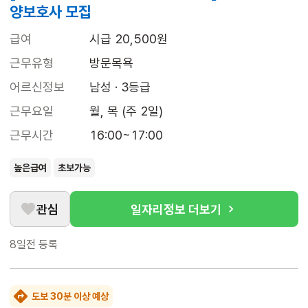
양보호사 모집
급여
시급 20,500원
근무유형
방문목욕
어르신정보
남성 · 3등급
근무요일
월, 목 (주 2일)
근무시간
16:00~17:00
높은급여
초보가능
관심
일자리정보 더보기
8일전
등록
도보 30분 이상 예상