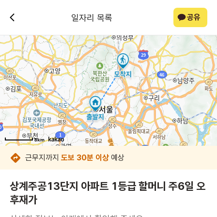
일자리 목록
공유
8km
8km
8km
8km
8km
8km
8km
8km
근무지까지
도보 30분 이상
예상
상계주공13단지 아파트 1등급 할머니 주6일 오
후재가