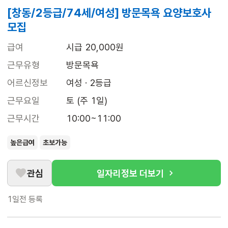
[창동/2등급/74세/여성] 방문목욕 요양보호사
모집
급여
시급 20,000원
근무유형
방문목욕
어르신정보
여성 · 2등급
근무요일
토 (주 1일)
근무시간
10:00~11:00
높은급여
초보가능
관심
일자리정보 더보기
1일전
등록