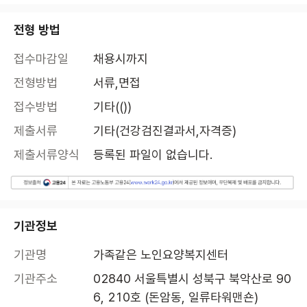
전형 방법
접수마감일
채용시까지
전형방법
서류,면접
접수방법
기타(())
제출서류
기타(건강검진결과서,자격증)
제출서류양식
등록된 파일이 없습니다.
기관정보
기관명
가족같은 노인요양복지센터
기관주소
02840 서울특별시 성북구 북악산로 90
6, 210호 (돈암동, 일류타워맨숀)