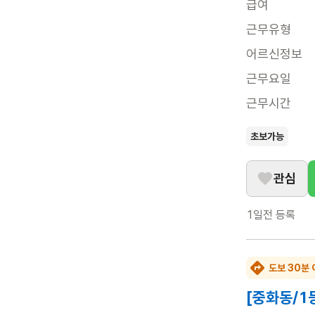
급여
근무유형
어르신정보
근무요일
근무시간
초보가능
관심
1일전
등록
도보 30분 
[중화동/1