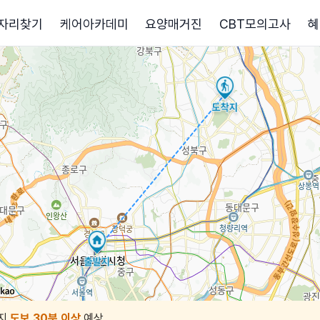
자리찾기
케어아카데미
요양매거진
CBT모의고사
혜
지
도보 30분 이상
예상