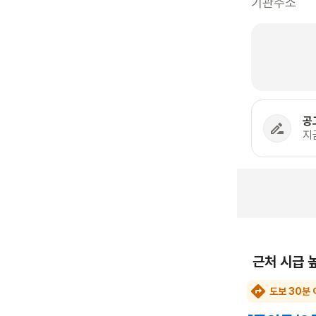
기관주소
공
지
근처 시급 
도보 30분 