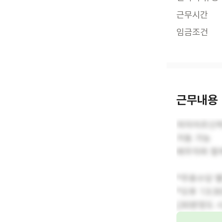
근무시간
임금조건
근무내용
여자어르신케
거동 가능
배우자와 함
*주휴수당 별
*오후 13:3
(30분정도 