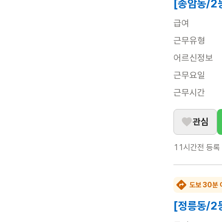
[종암동/2
급여
근무유형
어르신정보
근무요일
근무시간
관심
11시간전
등록
도보 30분 
[정릉동/2