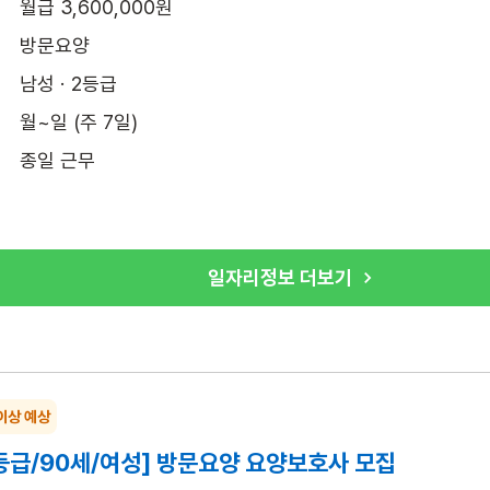
월급 3,600,000원
방문요양
남성 · 2등급
월~일 (주 7일)
종일 근무
일자리정보 더보기
이상 예상
등급/90세/여성] 방문요양 요양보호사 모집