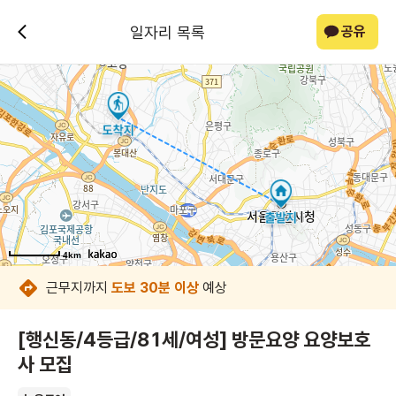
일자리 목록
공유
4km
4km
4km
4km
4km
4km
4km
4km
근무지까지
도보 30분 이상
예상
[행신동/4등급/81세/여성] 방문요양 요양보호
사 모집