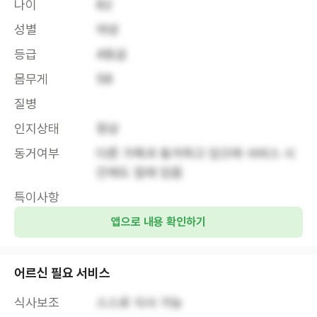
나이
82
성별
여성
등급
4등급
몸무게
58
질병
인지상태
정상
동거여부
다른 가족과 동거하고 있으며 서비스 시
간에도 집에 있음
특이사항
앱으로 내용 확인하기
어르신 필요 서비스
식사보조
스스로 식사 가능