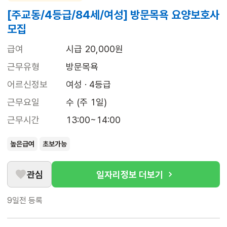
[주교동/4등급/84세/여성] 방문목욕 요양보호사
모집
급여
시급 20,000원
근무유형
방문목욕
어르신정보
여성 · 4등급
근무요일
수 (주 1일)
근무시간
13:00~14:00
높은급여
초보가능
관심
일자리정보 더보기
9일전
등록