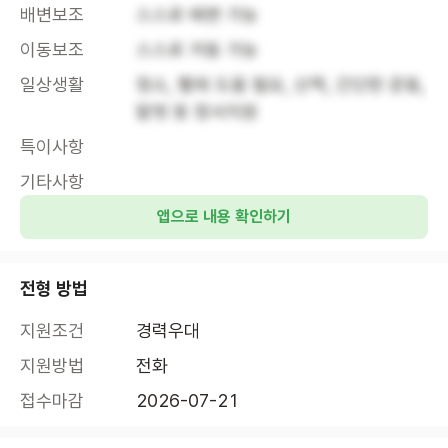
배변보조
스스로 배변 가능
이동보조
스스로 거동 가능
일상생활
청소, 빨래 도움 필요, 산책, 간단한 운동, 
말벗 등 정서지원
특이사항
기타사항
앱으로 내용 확인하기
전형 방법
지원조건
경력우대
지원방법
전화
접수마감
2026-07-21