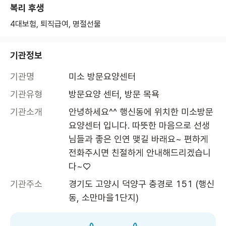
복리 후생
4대보험, 퇴직급여, 명절선물
기관정보
기관명
미소 방문요양센터
기관유형
방문요양 센터, 방문 목욕
기관소개
안녕하세요^^ 행신동에 위치한 미소방문
요양센터 입니다. 따뜻한 마음으로 선생
님들과 좋은 인연 맺길 바래요~ 편하게 
전화주시면 친절하게 안내해드리겠습니
다~♡
기관주소
경기도 고양시 덕양구 충경로 151 (행신
동, 소만마을1단지)