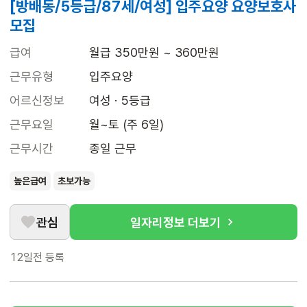
[방배동/5등급/87세/여성] 입주요양 요양보호사
모집
급여
월급 350만원 ~ 360만원
근무유형
입주요양
어르신정보
여성 · 5등급
근무요일
월~토 (주 6일)
근무시간
종일 근무
높은급여
초보가능
관심
일자리정보 더보기
12일전
등록