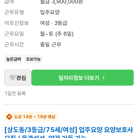
급여
월급 3,900,000원
근무유형
입주요양
어르신정보
여성 · 3등급
근무요일
월~토 (주 6일)
근무시간
종일 근무
높은급여
초보가능
관심
일자리정보 더보기
1일전
등록
도보 14분 ~ 19분 예상
[상도동/3등급/75세/여성] 입주요양 요양보호사