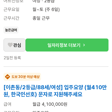
어르신정보
여성 · 2등급
근무요일
월~토 (주 6일)
근무시간
종일 근무
높은급여
관심
일자리정보 더보기
2일전
등록
도보 30분 이상 예상
[이촌동/2등급/88세/여성] 입주요양 (월410만
원, 한국인선호) 문자로 지원해주세요
급여
월급 4,100,000원