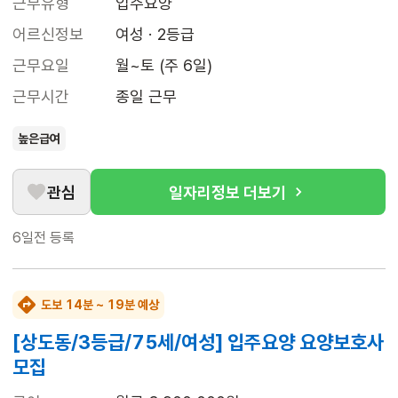
근무유형
입주요양
어르신정보
여성 · 2등급
근무요일
월~토 (주 6일)
근무시간
종일 근무
높은급여
관심
일자리정보 더보기
6일전
등록
도보 14분 ~ 19분 예상
[상도동/3등급/75세/여성] 입주요양 요양보호사
모집