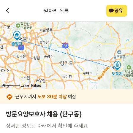
일자리 목록
공유
16km
16km
16km
16km
16km
16km
16km
16km
근무지까지
도보 30분 이상
예상
방문요양보호사 채용 (단구동)
상세한 정보는 아래에서 확인해 주세요