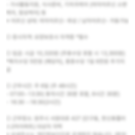
- 가사활동지원, 식사준비, 기저귀케어 (여자어르신 소변
케어, 참상케어) 등
※ 어르신 상태: 여자어르신- 와상 / 남자어르신- 거동가능
○ 응시자격: 요양보호사 자격증 *필수
○ 임금: 시급 10,320원 (주휴수당 포함 시 13,300원)
*복지수당 5만원 (해당자), 중증수당 1일 6천원 추가지
급
○ 근무시간: 주 6일 (주 48시간)
- 07:00~13:30( 휴게시간 30분 포함, 6시간 30분)
- 16:30 ~18:30(2시간)
○ 근무장소: 원주시 서원대로 427 (단구동, 한신휴플러
스2차아파트) 대상자 자택
※ 상세주소는 개인정보이므로 공개하지 않습니다. (문의: