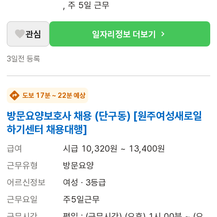
, 주 5일 근무
관심
일자리정보 더보기
3일전
등록
도보 17분 ~ 22분 예상
방문요양보호사 채용 (단구동) [원주여성새로일
하기센터 채용대행]
급여
시급 10,320원 ~ 13,400원
근무유형
방문요양
어르신정보
여성 · 3등급
근무요일
주5일근무
근무시간
평일 : (근무시간) (오후) 1시 00분 ~ (오