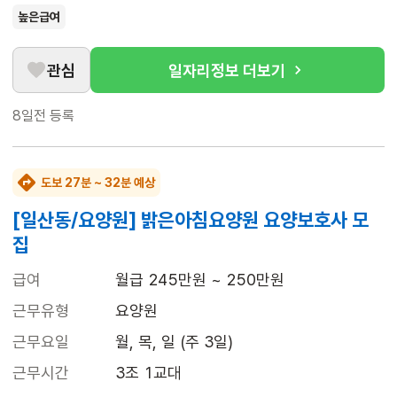
높은급여
관심
일자리정보 더보기
8일전
등록
도보 27분 ~ 32분 예상
[일산동/요양원] 밝은아침요양원 요양보호사 모
집
급여
월급 245만원 ~ 250만원
근무유형
요양원
근무요일
월, 목, 일 (주 3일)
근무시간
3조 1교대