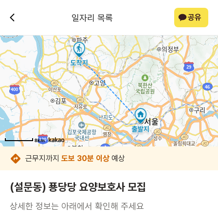
일자리 목록
공유
8km
8km
8km
8km
8km
8km
8km
8km
근무지까지
도보 30분 이상
예상
(설문동) 푱당당 요양보호사 모집
상세한 정보는 아래에서 확인해 주세요