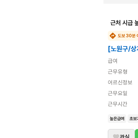
근처 시급 
도보 30분 
[노원구/상
급여
근무유형
어르신정보
근무요일
근무시간
높은급여
초보
관심