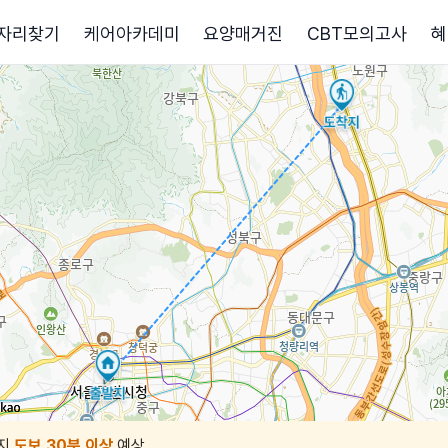
자리찾기
케어아카데미
요양매거진
CBT모의고사
혜
지
도보 30분 이상
예상