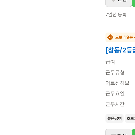
7일전
등록
도보 19분 
[창동/2등
급여
근무유형
어르신정보
근무요일
근무시간
높은급여
초보