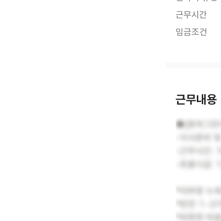
근무시간
임금조건
근무내용
◆[중계그린아
-식사준비 및
-근무시간: 1
-포괄시급: 1
*대부분 누워
*반찬 1~2
*따뜻한 마