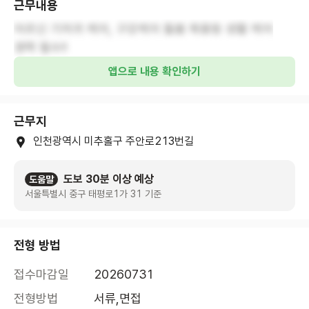
근무내용
어르신 기저귀 케어, 구강케어 돌봄 목용등 생활 케어
경력 필수!!
앱으로 내용 확인하기
근무지
인천광역시 미추홀구 주안로213번길
도보 30분 이상 예상
도움말
서울특별시 중구 태평로1가 31 기준
전형 방법
접수마감일
20260731
전형방법
서류,면접