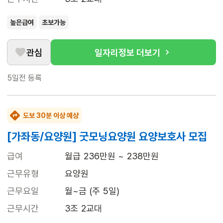
높은급여
초보가능
관심
일자리정보 더보기
5일전
등록
도보 30분 이상 예상
[가좌동/요양원] 굿모닝요양원 요양보호사 모집
급여
월급 236만원 ~ 238만원
근무유형
요양원
근무요일
월~금 (주 5일)
근무시간
3조 2교대