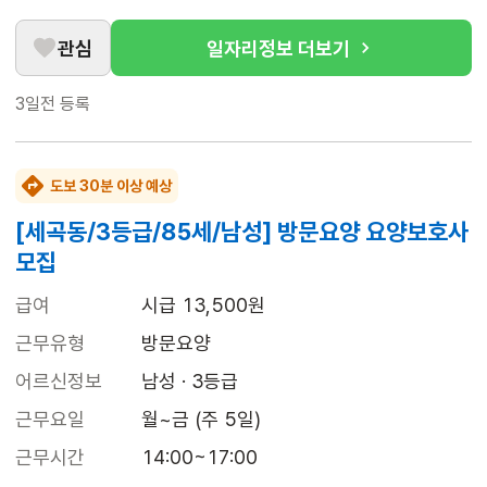
관심
일자리정보 더보기
3일전
등록
도보 30분 이상 예상
[세곡동/3등급/85세/남성] 방문요양 요양보호사
모집
급여
시급 13,500원
근무유형
방문요양
어르신정보
남성 · 3등급
근무요일
월~금 (주 5일)
근무시간
14:00~17:00