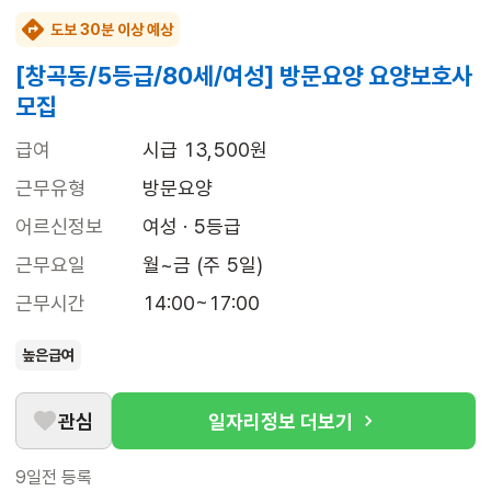
도보 30분 이상 예상
[창곡동/5등급/80세/여성] 방문요양 요양보호사
모집
급여
시급 13,500원
근무유형
방문요양
어르신정보
여성 · 5등급
근무요일
월~금 (주 5일)
근무시간
14:00~17:00
높은급여
관심
일자리정보 더보기
9일전
등록