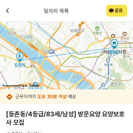
일자리 목록
공유
2km
2km
2km
2km
2km
2km
2km
2km
근무지까지
도보 30분 이상
예상
[등촌동/4등급/83세/남성] 방문요양 요양보호
사 모집