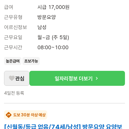
급여
시급 17,000원
근무유형
방문요양
어르신정보
남성
근무요일
월~금 (주 5일)
근무시간
08:00~10:00
높은급여
초보가능
관심
일자리정보 더보기
4일전
등록
도보 30분 이상 예상
[신월동/등급 없음/74세/남성] 방문요양 요양보