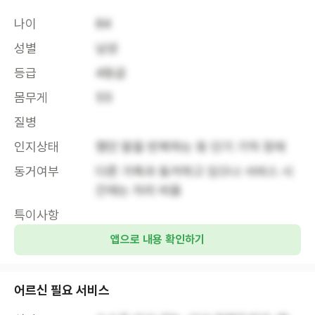
나이
84
성별
남성
등급
4등급
몸무게
55
질병
인지상태
했던 말을 반복하는 등 단기 기억 장애
동거여부
다른 가족과 동거하고 있으나 서비스 시
간에는 자리 비움
특이사항
앱으로 내용 확인하기
어르신 필요 서비스