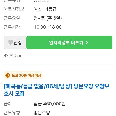
어르신정보
여성 · 4등급
근무요일
월~토 (주 6일)
근무시간
10:00~18:00
관심
일자리정보 더보기
4일전
등록
도보 30분 이상 예상
[화곡동/등급 없음/86세/남성] 방문요양 요양보
호사 모집
급여
월급 460,000원
근무유형
방문요양