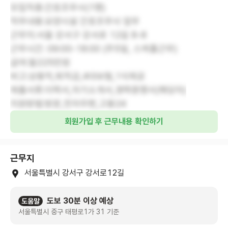
모집직종:간호조무사(1명)
직무내용:요양시설 간호조무사 업무
근무지:서울 강서구 강서로 12길 8-8
근무시간: 09:00-18:00 (주5일, 스케쥴근무)
급여:월225만원
비고:상용직,퇴직금,4대보험,1식제공
제출서류:이력서,자기소개서,경력증명서(해당자)
지원방법:방문,전자우편,고용24
회원가입 후 근무내용 확인하기
근무지
서울특별시 강서구 강서로12길
도보 30분 이상 예상
도움말
서울특별시 중구 태평로1가 31 기준