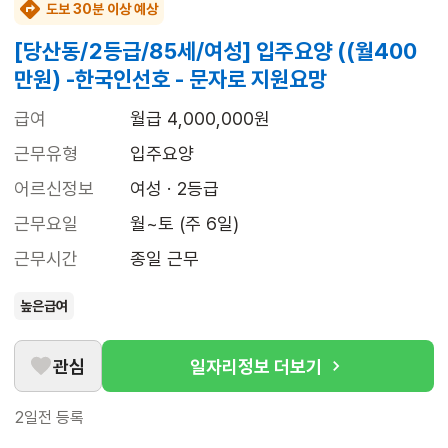
도보 30분 이상 예상
[당산동/2등급/85세/여성] 입주요양 ((월400
만원) -한국인선호 - 문자로 지원요망
급여
월급 4,000,000원
근무유형
입주요양
어르신정보
여성 · 2등급
근무요일
월~토 (주 6일)
근무시간
종일 근무
높은급여
관심
일자리정보 더보기
2일전
등록