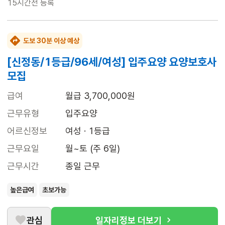
15시간전
등록
도보 30분 이상 예상
[신정동/1등급/96세/여성] 입주요양 요양보호사
모집
급여
월급 3,700,000원
근무유형
입주요양
어르신정보
여성 · 1등급
근무요일
월~토 (주 6일)
근무시간
종일 근무
높은급여
초보가능
관심
일자리정보 더보기