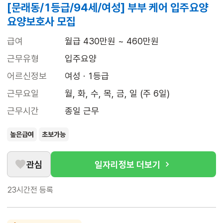
[문래동/1등급/94세/여성] 부부 케어 입주요양
요양보호사 모집
급여
월급 430만원 ~ 460만원
근무유형
입주요양
어르신정보
여성 · 1등급
근무요일
월, 화, 수, 목, 금, 일 (주 6일)
근무시간
종일 근무
높은급여
초보가능
관심
일자리정보 더보기
23시간전
등록