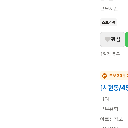
근무시간
초보가능
관심
1일전
등록
도보 30분 
[서현동/4
급여
근무유형
어르신정보