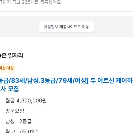
금까지 공고 265개를 등록했어요
채용정보 제공사이트로 이동
높은 일자리
이상 예상
등급/83세/남성.3등급/79세/여성] 두 어르신 케어
사 모집
월급 4,300,000원
방문요양
남성 · 2등급
월~토 (주 6일)