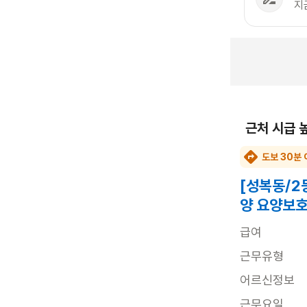
지
근처 시급 
도보 30분 
[성복동/2
양 요양보호
급여
근무유형
어르신정보
근무요일