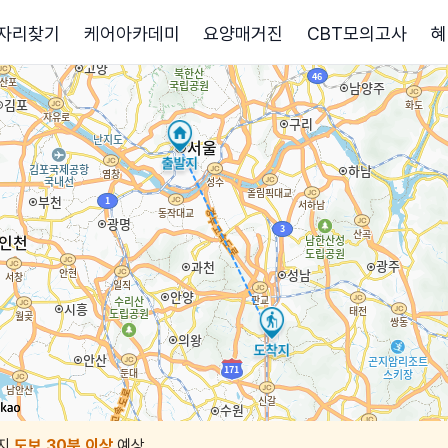
자리찾기
케어아카데미
요양매거진
CBT모의고사
혜
지
도보 30분 이상
예상