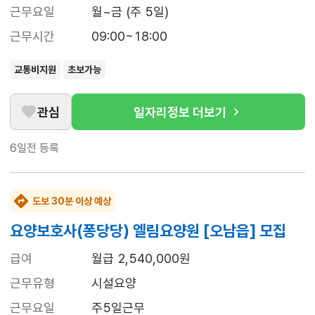
근무요일
월~금 (주 5일)
근무시간
09:00~18:00
교통비지원
초보가능
관심
일자리정보 더보기
6일전
등록
도보 30분 이상 예상
요양보호사(퐁당당) 엘림요양원 [오남읍] 모집
급여
월급 2,540,000원
근무유형
시설요양
근무요일
주5일근무