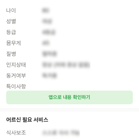
나이
80
성별
여성
등급
4등급
몸무게
45
질병
협착증
인지상태
정상 (치매 증상 없음)
동거여부
독거중
특이사항
앱으로 내용 확인하기
어르신 필요 서비스
식사보조
스스로 식사 가능