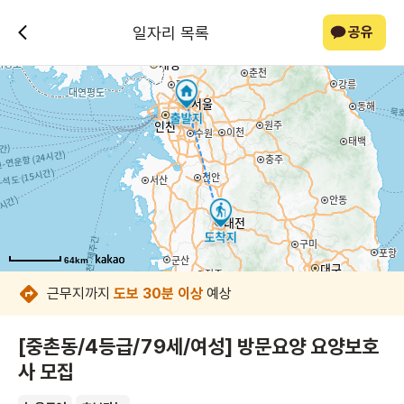
일자리 목록
공유
64km
64km
64km
64km
64km
64km
64km
64km
근무지까지
도보 30분 이상
예상
[중촌동/4등급/79세/여성] 방문요양 요양보호
사 모집