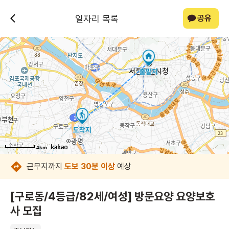
일자리 목록
공유
4km
4km
4km
4km
4km
4km
4km
4km
근무지까지
도보 30분 이상
예상
[구로동/4등급/82세/여성] 방문요양 요양보호
사 모집