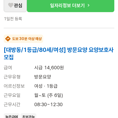
관심
일자리정보 더보기
1일전
등록
도보 30분 이상 예상
[대방동/1등급/80세/여성] 방문요양 요양보호사
모집
급여
시급 14,600원
근무유형
방문요양
어르신정보
여성 · 1등급
근무요일
월~토 (주 6일)
근무시간
08:30~12:30
높은급여
초보가능