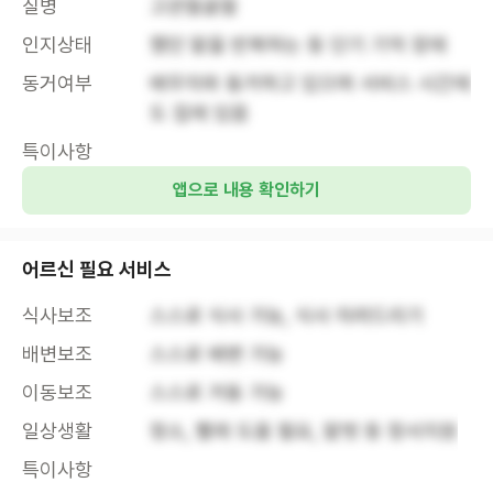
질병
고관절골절
인지상태
했던 말을 반복하는 등 단기 기억 장애
동거여부
배우자와 동거하고 있으며 서비스 시간에
도 집에 있음
특이사항
앱으로 내용 확인하기
어르신 필요 서비스
식사보조
스스로 식사 가능, 식사 차려드리기
배변보조
스스로 배변 가능
이동보조
스스로 거동 가능
일상생활
청소, 빨래 도움 필요, 말벗 등 정서지원
특이사항